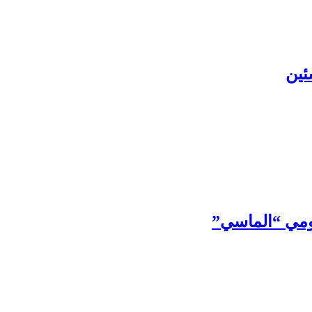
ئين
قومي “الماسي”