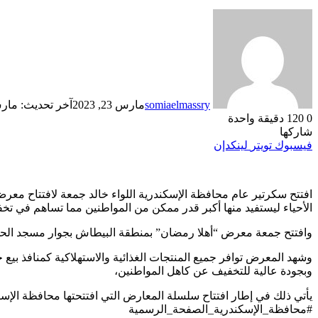
somiaelmassry
مارس 23, 2023
آخر تحديث: مارس 23, 
0
120
دقيقة واحدة
شاركها
فيسبوك
تويتر
لينكدإن
افتتح سكرتير عام محافظة الإسكندرية اللواء خالد جمعة لافتتاح م
الأحياء ليستفيد منها أكبر قدر ممكن من المواطنين مما تساهم في تخ
وافتتح جمعة معرض “أهلا رمضان” بمنطقة البيطاش بجوار مسجد الحدي
وشهد المعرض توافر جميع المنتجات الغذائية والاستهلاكية كمنافذ ب
وبجودة عالية للتخفيف عن كاهل المواطنين،
يأتي ذلك في إطار افتتاح سلسلة المعارض التي افتتحتها محافظة الإسكن
#محافظة_الإسكندرية_الصفحة_الرسمية