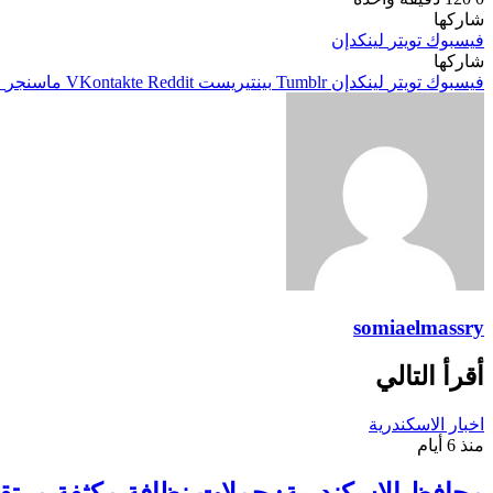
شاركها
فيسبوك
تويتر
لينكدإن
شاركها
فيسبوك
تويتر
لينكدإن
بينتيريست
ماسنجر
م
somiaelmassry
أقرأ التالي
اخبار الاسكندرية
منذ 6 أيام