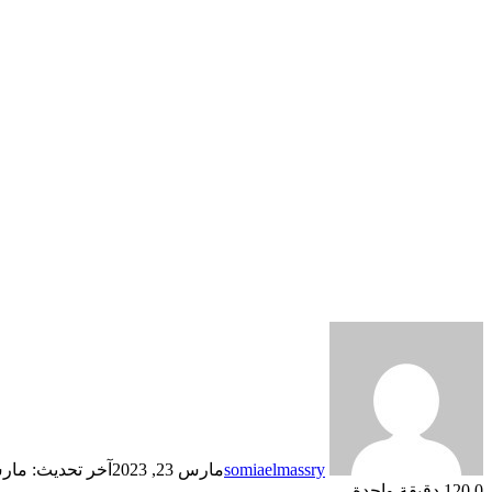
somiaelmassry
مارس 23, 2023
آخر تحديث: مارس 23, 
0
120
دقيقة واحدة