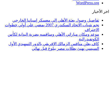
WordPress.org
اخر الأخبار
تفاصيل وصول بعثة الأهلي إلي معسكر إسبانيا الخارجي
نجم شباب الاتحاد السكندري 2007 يمضي علي أولي خطوات
الإحتراف
موعد ومكان مباراتي الأهلي ومنافسه بضربة البداية لكأس
الكونفيدرالية
كاف يعلن منافس الزمالك الإفريقي بالدور التمهيدي الأول
السيسي يهنئ بطلات مصر ببلوغ قبل نهائي