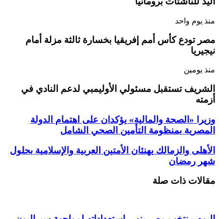
اليد للناشئات برومانيا
منذ يوم واحد
مصر تودع كأس أمم إفريقيا بخسارة ثالثة مزلة أمام
نيجيريا
منذ يومين
الشريف تستقبل مسئولي الأوليمبي لدعم النادي في
أزمته
وزيرا «الصحة والمالية» يؤكدان على اهتمام الدولة
المصرية بمنظومة التأمين الصحي الشامل
الأهلى والزمالك يهنئان الأمتين العربية والإسلامية بحلول
شهر رمضان
مقالات ذات صلة
اليوم منتخب مصر ينهي استعداداته لمواجهة سيراليون