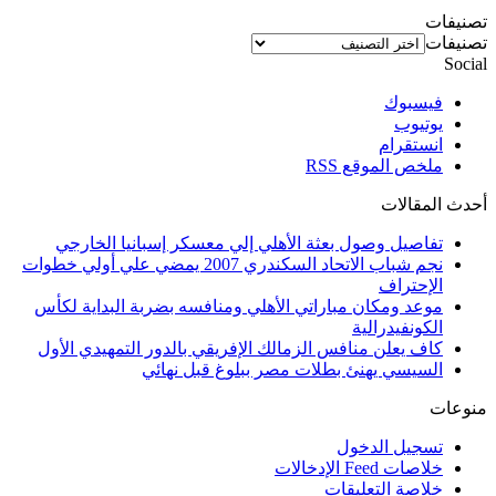
تصنيفات
تصنيفات
Social
فيسبوك
يوتيوب
انستقرام
ملخص الموقع RSS
أحدث المقالات
تفاصيل وصول بعثة الأهلي إلي معسكر إسبانيا الخارجي
نجم شباب الاتحاد السكندري 2007 يمضي علي أولي خطوات
الإحتراف
موعد ومكان مباراتي الأهلي ومنافسه بضربة البداية لكأس
الكونفيدرالية
كاف يعلن منافس الزمالك الإفريقي بالدور التمهيدي الأول
السيسي يهنئ بطلات مصر ببلوغ قبل نهائي
منوعات
تسجيل الدخول
خلاصات Feed الإدخالات
خلاصة التعليقات