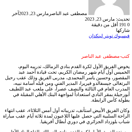
مصطفى عبد الناصر
مارس 23, 2023
آخر
تحديث: مارس 23, 2023
0
191
أقل من دقيقة
شاركها
فيسبوك
تويتر
لينكدإن
كتب-مصطفى عبد الناصر
يخوض الفريق الأول لكرة القدم بنادي الزمالك، تدريبه اليوم،
الخميس أول أيام شهر رمضان الكريم، تحت قيادة أحمد عبد
المقصور، وحسين ياسر المحمدى، مدربى الفريق وذلك عقب رحيل
البرتغالى جيسفالدو فيريرا، المدير الفنى ومن قبله أسامة نبيه،
المدرب العام في الثالثة والنصف عصراً، على ملعب عبد اللطيف
أبورجيلة بمقر النادي استعداداً لمواجهة البنك الأهلي المقبلة في
بطولة كأس الرابطة.
وكان الفريق الأبيض استأنف، تدريباته أول أمس الثلاثاء، عقب انتهاء
الراحة السلبية التي حصل عليها اللاعبون لمدة ثلاثة أيام عقب مباراة
شباب بلوزداد الجزائري في دوري أبطال أفريقيا.
ويستعد الفريق الأول لكرة القدم بنادي الزمالك، للقاء البنك الأهلي