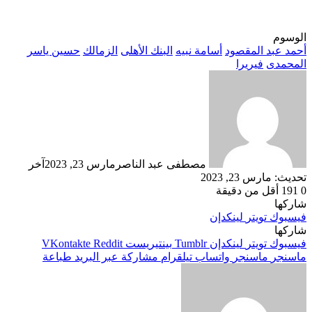
الوسوم
أحمد عبد المقصود
أسامة نبيه
البنك الأهلى
الزمالك
حسين ياسر
المحمدى
فيريرا
مصطفى عبد الناصر
مارس 23, 2023
آخر
تحديث: مارس 23, 2023
0
191
أقل من دقيقة
شاركها
فيسبوك
تويتر
لينكدإن
شاركها
فيسبوك
تويتر
لينكدإن
بينتيريست
ماسنجر
ماسنجر
واتساب
تيلقرام
مشاركة عبر البريد
طباعة