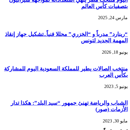
بتصفيات كأس العالم
مارس 24, 2025
“رينارد” مدرباً و “الخزري” محللا فنياً..تشكيل جهاز إنقاذ
المهمة الجديد لتونس
يونيو 18, 2026
منتخب الصالات يطير للمملكة السعودية اليوم للمشاركة
بكأس العرب
يونيو 5, 2023
الشباب والرياضة تهنئ جمهور “سيد البلد”: هكذا تدار
الأزمات (صور)
مايو 30, 2023