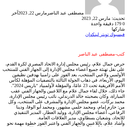
مصطفى عبد الناصر
مارس 22, 2023
آخر
تحديث: مارس 22, 2023
0
179
دقيقة واحدة
شاركها
فيسبوك
تويتر
لينكدإن
كتب-مصطفى عبد الناصر
حرص جمال علام، رئيس مجلس إدارة الاتحاد المصري لكرة القدم،
على نقل تهنئة جميع أعضاء مجلس الإدارة إلى الجهاز الفني للمنتخب
الأولمبي ولاعبي المنتخب، بعد الفوز على زامبيا بهدفين نظيفين
اليوم، الأربعاء، في ذهاب الجولة الثالثة بالتصفيات المؤهلة لكأس
الأمم الأفريقية تحت 23 عامًا، والمؤهلة لأولمبياد “باريس 2024”.
جاء ذلك، خلال لقاء جمال علام مع اللاعبين والجهاز الفني عقب
المباراة، وكان بصحبته خالد الدرندلي، نائب رئيس مجلس الإدارة،
محمد بركات، عضو مجلس الإدارة والمشرف على المنتخب، وكل
من: حازم إمام، ومحمد حلمي مشهور، ومحمد أبو الوفا، ودينا
الرفاعي، أعضاء مجلس الإدارة، ووليد العطار، المدير التنفيذي
للاتحاد، وشعبان بسطاوي، مدير العلاقات العامة.
وأشاد علام، باللاعبين والجهاز الفني واعتبر الفوز خطوة مهمة نحو