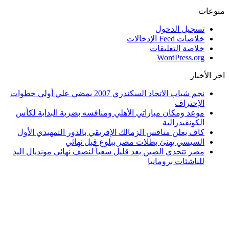
منوعات
تسجيل الدخول
خلاصات Feed الإدخالات
خلاصة التعليقات
WordPress.org
اخر الأخبار
نجم شباب الاتحاد السكندري 2007 يمضي علي أولي خطوات
الإحتراف
موعد ومكان مباراتي الأهلي ومنافسه بضربة البداية لكأس
الكونفيدرالية
كاف يعلن منافس الزمالك الإفريقي بالدور التمهيدي الأول
السيسي يهنئ بطلات مصر ببلوغ قبل نهائي
مصر تتحدي الصين بعد قليل سعياً لنصف نهائي مونديال اليد
للناشئات برومانيا