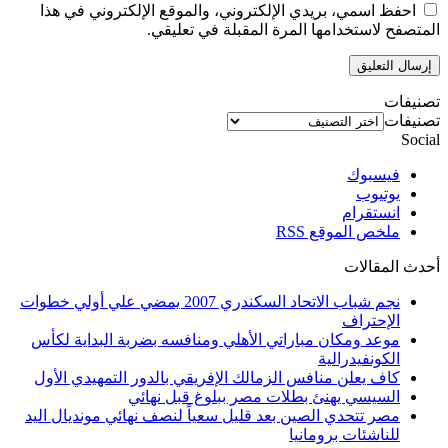
احفظ اسمي، بريدي الإلكتروني، والموقع الإلكتروني في هذا
المتصفح لاستخدامها المرة المقبلة في تعليقي.
تصنيفات
تصنيفات
Social
فيسبوك
يوتيوب
انستقرام
ملخص الموقع RSS
أحدث المقالات
نجم شباب الاتحاد السكندري 2007 يمضي علي أولي خطوات
الإحتراف
موعد ومكان مباراتي الأهلي ومنافسه بضربة البداية لكأس
الكونفيدرالية
كاف يعلن منافس الزمالك الإفريقي بالدور التمهيدي الأول
السيسي يهنئ بطلات مصر ببلوغ قبل نهائي
مصر تتحدي الصين بعد قليل سعياً لنصف نهائي مونديال اليد
للناشئات برومانيا