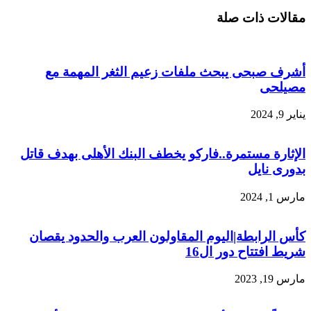
مقالات ذات صلة
أشرف صبحى يبحث ملفات زعيم الثغر المهمة مع
مصيلحى
يناير 9, 2024
الإثارة مستمرة..فاركو يخطف البنك الأهلى بهدف قاتل
بدورى نايل
مارس 1, 2024
كأس الرابطة|اليوم المقاولون العرب والحدود يقصان
شريط افتتاح دور ال16
مارس 19, 2023