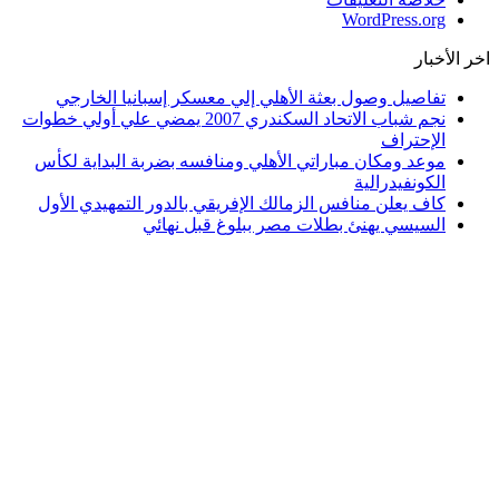
WordPress.org
اخر الأخبار
تفاصيل وصول بعثة الأهلي إلي معسكر إسبانيا الخارجي
نجم شباب الاتحاد السكندري 2007 يمضي علي أولي خطوات
الإحتراف
موعد ومكان مباراتي الأهلي ومنافسه بضربة البداية لكأس
الكونفيدرالية
كاف يعلن منافس الزمالك الإفريقي بالدور التمهيدي الأول
السيسي يهنئ بطلات مصر ببلوغ قبل نهائي