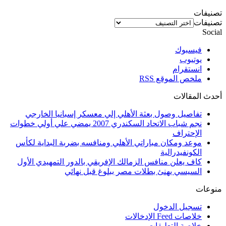
تصنيفات
تصنيفات
Social
فيسبوك
يوتيوب
انستقرام
ملخص الموقع RSS
أحدث المقالات
تفاصيل وصول بعثة الأهلي إلي معسكر إسبانيا الخارجي
نجم شباب الاتحاد السكندري 2007 يمضي علي أولي خطوات
الإحتراف
موعد ومكان مباراتي الأهلي ومنافسه بضربة البداية لكأس
الكونفيدرالية
كاف يعلن منافس الزمالك الإفريقي بالدور التمهيدي الأول
السيسي يهنئ بطلات مصر ببلوغ قبل نهائي
منوعات
تسجيل الدخول
خلاصات Feed الإدخالات
خلاصة التعليقات