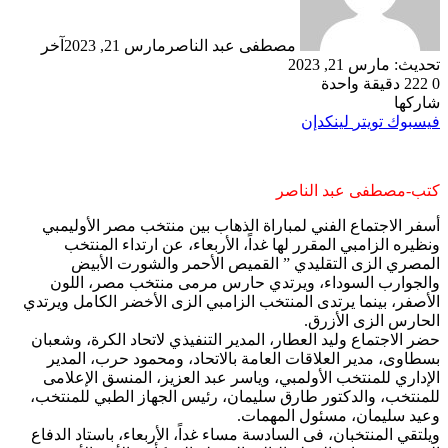
مصطفى عبد الناصر
مارس 21, 2023
آخر
تحديث: مارس 21, 2023
0
222
دقيقة واحدة
شاركها
فيسبوك
تويتر
لينكدإن
كتب-مصطفى عبد الناصر
أسفر الاجتماع الفني لمباراة الذهاب بين منتخب مصر الأوليمبي
ونظيره الزامبي المقرر لها غداً، الأربعاء، عن ارتداء المنتخب
المصري الزى التقليدي ” القميص الأحمر والشورت الأبيض
والجوارب السوداء، ويرتدي حارس مرمى منتخب مصر، اللون
الأصفر، بينما يرتدى المنتخب الزامبي الزى الأخضر الكامل ويرتدي
الحارس الزى الأزرق.
حضر الاجتماع وليد العطار، المدير التنفيذي لاتحاد الكرة، وشعبان
بسطاوى، مدير العلاقات العامة بالاتحاد، ومحمود حرب، المدير
الإداري للمنتخب الأولمبي، وياسر عبد العزيز، المنسق الإعلامى
للمنتخب، والدكتور طارق سليمان، رئيس الجهاز الطبي للمنتخب،
وعيد سليمان، مسئول المهمات.
ويلتقي المنتخبان، فى السادسة مساء غداً، الأربعاء، باستاد الدفاع