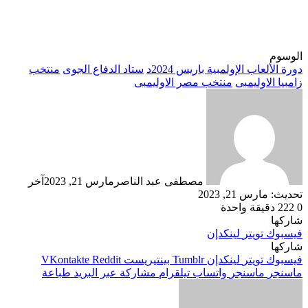
الوسوم
دورة الألعاب الإولمبية باريس 2024د
ستاد الدفاع الجوى
منتخب
زامبيا الاوليمبى
منتخب مصر الاوليمبى
مصطفى عبد الناصر
مارس 21, 2023
آخر
تحديث: مارس 21, 2023
0
222
دقيقة واحدة
شاركها
فيسبوك
تويتر
لينكدإن
شاركها
فيسبوك
تويتر
لينكدإن
بينتيريست
ماسنجر
ماسنجر
واتساب
تيلقرام
مشاركة عبر البريد
طباعة