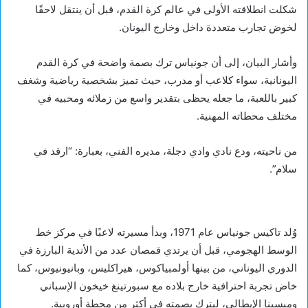
شكلت انطلاقته الأولى في عالم كرة القدم، قبل أن ينتقل لاحقًا
لخوض تجارب متعددة داخل وخارج اليونان.
وأشار البيان، إلى أن جونياس ترك بصمة واضحة في كرة القدم
اليونانية، سواء كلاعب أو مدرب، حيث تميز بشخصية رياضية وشغف
كبير باللعبة، ما جعله يحظى بتقدير واسع من زملائه ومحبيه في
مختلف محطاته المهنية.
من ناحيته، ودع نادي وادي دجلة، مديره الفني، بعبارة: “ارقد في
سلام”.
وُلد تاكيس جونياس عام 1971، وبدأ مسيرته لاعبًا في مركز خط
الوسط الهجومي، قبل أن يرتدي قمصان عدد من الأندية البارزة في
الدوري اليوناني، من بينها أولمبياكوس، هيراكليس، وبانيونيوس، كما
خاض تجربة احترافية خارج بلاده مع سبورتينغ خيخون الإسباني
وميسينا الإيطالي، ليترك بصمته في أكثر من محطة أوروبية.