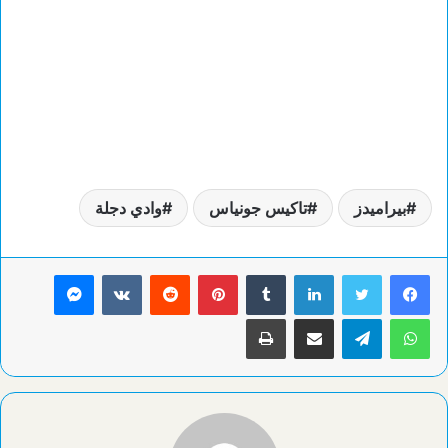
بيراميدز
تاكيس جونياس
وادي دجلة
لينكدإن
بينتيريست
ماسنجر
واتساب
تيلقرام
مشاركة عبر البريد
طباعة