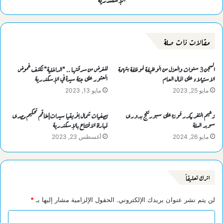
مقالات ذات صلة
السجن 3 سنوات والعزل من الوظيفة لموظفة بتهمة
للغرض من سرقتها .. “الداخلية” تكشف غموض
الاستيلاء على المال العام
العثور على جثة سيدة في الإسكندرية
مايو 25, 2023
مايو 13, 2023
زعيم الثغر يكرر فوزه على سبورتنج بدورى
تصفيات شمال إفريقيا سيدات|طاقم تحكيم مصرى
سوبر السلة
لمباراة الافتتاح بالإسكندرية
مايو 26, 2024
أغسطس 23, 2023
اترك تعليقاً
لن يتم نشر عنوان بريدك الإلكتروني.
الحقول الإلزامية مشار إليها بـ
*
ا