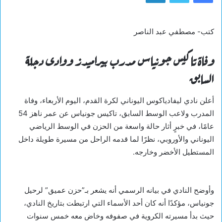
كتب- مصطفي عبد الناصر
وفاة تاكيس جونياس مدرب بيراميدز ووادى دجلة
السابق
أعلن نادي ليفادياكوس اليوناني لكرة القدم، اليوم الأربعاء، وفاة
المدرب ولاعب الوسط السابق، تاكيس جونياس عن عمر ناهز 54
عامًا، في خبرٍ أثار حالة واسعة من الحزن في الوسط الرياضي
اليوناني والأوروبي، نظرًا لما قدمه الراحل من مسيرة طويلة داخل
المستطيل الأخضر وخارجه.
وأوضح النادي في بيانه الرسمي أنه يشعر بـ”حزن عميق” لرحيل
جونياس، مؤكدًا أنه كان أحد الأسماء التي ارتبطت بتاريخ النادي،
حيث بدأ مسيرته الكروية في صفوفه وخاض معه خمس سنوات