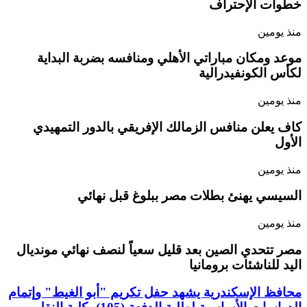
خطوات الإحتراف
منذ يومين
موعد ومكان مباراتي الأهلي ومنافسه بضربة البداية
لكأس الكونفيدرالية
منذ يومين
كاف يعلن منافس الزمالك الإفريقي بالدور التمهيدي
الأول
منذ يومين
السيسي يهنئ بطلات مصر ببلوغ قبل نهائي
منذ يومين
مصر تتحدي الصين بعد قليل سعياً لنصف نهائي مونديال
اليد للناشئات برومانيا
محافظ الإسكندرية يشهد حفل تكريم "أبو الغيط" وإتمام