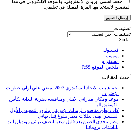
احفظ اسمي، بريدي الإلكتروني، والموقع الإلكتروني في هذا
المتصفح لاستخدامها المرة المقبلة في تعليقي.
تصنيفات
تصنيفات
Social
فيسبوك
يوتيوب
انستقرام
ملخص الموقع RSS
أحدث المقالات
نجم شباب الاتحاد السكندري 2007 يمضي علي أولي خطوات
الإحتراف
موعد ومكان مباراتي الأهلي ومنافسه بضربة البداية لكأس
الكونفيدرالية
كاف يعلن منافس الزمالك الإفريقي بالدور التمهيدي الأول
السيسي يهنئ بطلات مصر ببلوغ قبل نهائي
مصر تتحدي الصين بعد قليل سعياً لنصف نهائي مونديال اليد
للناشئات برومانيا