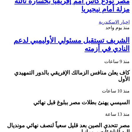
مصر تودع كأس أمم إفريقيا بخسارة ثالثة
مزلة أمام نيجيريا
اخبار الاسكندرية
منذ يوم واحد
الشريف تستقبل مسئولي الأوليمبي لدعم
النادي في أزمته
منذ 9 ساعات
كاف يعلن منافس الزمالك الإفريقي بالدور التمهيدي
الأول
منذ 10 ساعات
السيسي يهنئ بطلات مصر ببلوغ قبل نهائي
منذ 13 ساعة
مصر تتحدي الصين بعد قليل سعياً لنصف نهائي مونديال
اليد للناشئات برومانيا