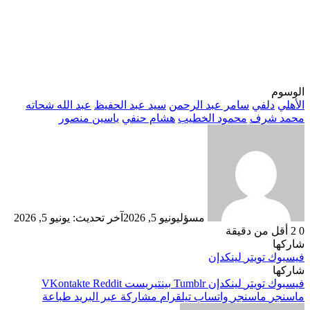
الوسوم
الأهلي
دلفي
سامر عبد الرحمن
سيد عبد الحفيظ
عبد الله شحاته
محمد شرف
محمود الخطيب
هشام حنفي
ياسين منصور
مسؤل
يونيو 5, 2026
آخر تحديث: يونيو 5, 2026
0
2
أقل من دقيقة
شاركها
فيسبوك
تويتر
لينكدإن
شاركها
فيسبوك
تويتر
لينكدإن
بينتيريست
ماسنجر
ماسنجر
واتساب
تيلقرام
مشاركة عبر البريد
طباعة