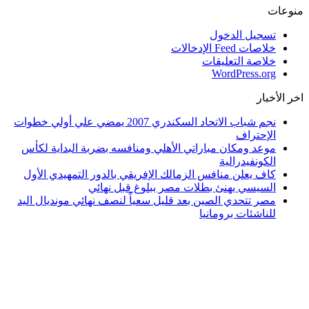
منوعات
تسجيل الدخول
خلاصات Feed الإدخالات
خلاصة التعليقات
WordPress.org
اخر الأخبار
نجم شباب الاتحاد السكندري 2007 يمضي علي أولي خطوات
الإحتراف
موعد ومكان مباراتي الأهلي ومنافسه بضربة البداية لكأس
الكونفيدرالية
كاف يعلن منافس الزمالك الإفريقي بالدور التمهيدي الأول
السيسي يهنئ بطلات مصر ببلوغ قبل نهائي
مصر تتحدي الصين بعد قليل سعياً لنصف نهائي مونديال اليد
للناشئات برومانيا