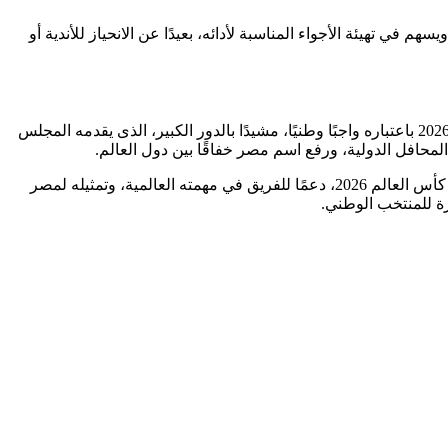
 تهيئة الأجواء المناسبة لأدائه، بعيدًا عن الانحياز للأندية أو
من جهته، يُثمن الاتحاد المصرى لكرة القدم، بيان المجلس الأعلى لتنظيم الإعلام لدعم منتخب مصر الأول، إعلاميًا، خلال بطولة كأس العالم ،2026 باعتباره واجبًا وطنيًا، مشيدًا بالدور الكبير، الذى يقدمه المجلس
محافل الدولية، ورفع اسم مصر خفاقًا بين دول العالم.
وبهذه المناسبة، يؤكد الاتحاد المصري لكرة القدم، أهمية الالتفاف الكامل حول المنتخب الوطني الأول لكرة القدم، قبل أيام من انطلاق بطولة كأس العالم 2026، دعمًا للفريق في مهمته العالمية، وتمثيله لمصر
رة للمنتخب الوطني.