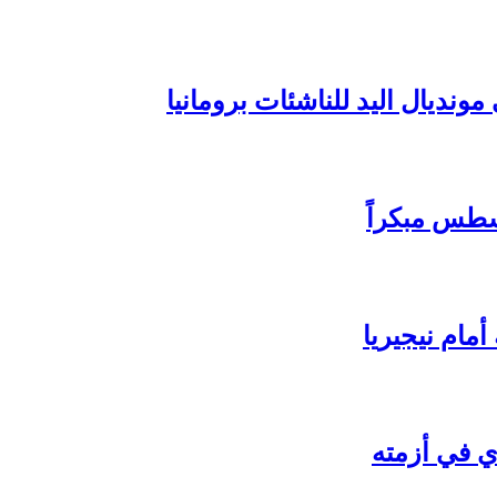
ونديال اليد للناشئات برومانيا
سطس مبكراً
مام نيجيريا
ي في أزمته