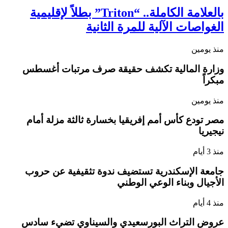
بالعلامة الكاملة.. “Triton” بطلاً لإقليمية
الغواصات الآلية للمرة الثانية
منذ يومين
وزارة المالية تكشف حقيقة صرف مرتبات أغسطس
مبكراً
منذ يومين
مصر تودع كأس أمم إفريقيا بخسارة ثالثة مزلة أمام
نيجيريا
منذ 3 أيام
جامعة الإسكندرية تستضيف ندوة تثقيفية عن حروب
الأجيال وبناء الوعي الوطني
منذ 4 أيام
عروض التراث البورسعيدي والسيناوي تضيء سادس