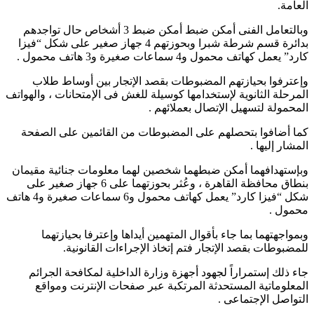
العامة.
وبالتعامل الفنى أمكن ضبط أمكن ضبط 3 أشخاص حال تواجدهم
بدائرة قسم شرطة شبرا وبحوزتهم 4 جهاز صغير على شكل “فيزا
كارد” يعمل كهاتف محمول و4 سماعات صغيرة و3 هاتف محمول .
وإعترفوا بحيازتهم المضبوطات بقصد الإتجار بين أوساط طلاب
المرحلة الثانوية لإستخدامها كوسيلة للغش فى الإمتحانات ، والهواتف
المحمولة لتسهيل الإتصال بعملائهم .
كما أضافوا بتحصلهم على المضبوطات من القائمين على الصفحة
المشار إليها .
وبإستهدافهما أمكن ضبطهما شخصين لهما معلومات جنائية مقيمان
بنطاق محافظة القاهرة ، وعُثر بحوزتهما على 6 جهاز صغير على
شكل “فيزا كارد” يعمل كهاتف محمول و6 سماعات صغيرة و4 هاتف
محمول .
وبمواجهتهما بما جاء بأقوال المتهمين أيداها وإعترفا بحيازتهما
للمضبوطات بقصد الإتجار فتم إتخاذ الإجراءات القانونية.
جاء ذلك إستمراراً لجهود أجهزة وزارة الداخلية لمكافحة الجرائم
المعلوماتية المستحدثة المرتكبة عبر صفحات الإنترنت ومواقع
التواصل الإجتماعى .