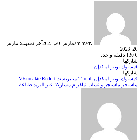
amlmady
مارس 20, 2023
آخر تحديث: مارس
20, 2023
0
130
دقيقة واحدة
شاركها
فيسبوك
تويتر
لينكدإن
شاركها
فيسبوك
تويتر
لينكدإن
بينتيريست
ماسنجر
ماسنجر
واتساب
تيلقرام
مشاركة عبر البريد
طباعة