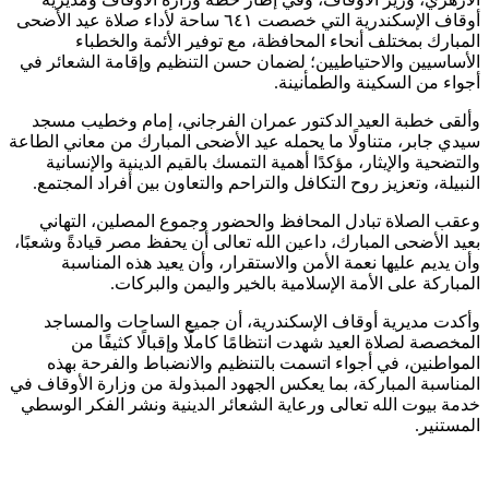
أوقاف الإسكندرية التي خصصت ٦٤١ ساحة لأداء صلاة عيد الأضحى
المبارك بمختلف أنحاء المحافظة، مع توفير الأئمة والخطباء
الأساسيين والاحتياطيين؛ لضمان حسن التنظيم وإقامة الشعائر في
أجواء من السكينة والطمأنينة.
وألقى خطبة العيد الدكتور عمران الفرجاني، إمام وخطيب مسجد
سيدي جابر، متناولًا ما يحمله عيد الأضحى المبارك من معاني الطاعة
والتضحية والإيثار، مؤكدًا أهمية التمسك بالقيم الدينية والإنسانية
النبيلة، وتعزيز روح التكافل والتراحم والتعاون بين أفراد المجتمع.
وعقب الصلاة تبادل المحافظ والحضور وجموع المصلين، التهاني
بعيد الأضحى المبارك، داعين الله تعالى أن يحفظ مصر قيادةً وشعبًا،
وأن يديم عليها نعمة الأمن والاستقرار، وأن يعيد هذه المناسبة
المباركة على الأمة الإسلامية بالخير واليمن والبركات.
وأكدت مديرية أوقاف الإسكندرية، أن جميع الساحات والمساجد
المخصصة لصلاة العيد شهدت انتظامًا كاملًا وإقبالًا كثيفًا من
المواطنين، في أجواء اتسمت بالتنظيم والانضباط والفرحة بهذه
المناسبة المباركة، بما يعكس الجهود المبذولة من وزارة الأوقاف في
خدمة بيوت الله تعالى ورعاية الشعائر الدينية ونشر الفكر الوسطي
المستنير.