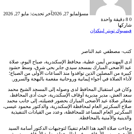
مسؤل
مايو 27, 2026
آخر تحديث: مايو 27, 2026
0
8
دقيقة واحدة
شاركها
فيسبوك
تويتر
لينكدإن
كتب- مصطفي عبد الناصر
أدى المهندس أيمن عطية، محافظ الإسكندرية، صباح اليوم، صلاة
عيد الأضحى المبارك بمسجد سيدي جابر بحي شرق، وسط حشود
كبيرة من المصلين الذين توافدوا منذ الساعات الأولى من الصباح؛
لأداء الصلاة في أجواء إيمانية وروحانية مفعمة بالبهجة والسرور.
وكان في استقبال المحافظ لدى وصوله إلى المسجد الشيخ محمد
سعد العش، مدير مديرية أوقاف الإسكندرية، حيث أدى المحافظ،
شعائر صلاة عيد الأضحى المبارك بحضور فضيلته، إلى جانب محمد
صلاح السكرتير العام لمحافظة الإسكندرية، والدكتور محمود عيسى،
السكرتير العام المساعد للمحافظة، وعدد من القيادات التنفيذية
والدينية والأمنية بالمحافظة.
وجاءت صلاة العيد هذا العام تنفيذًا لتوجيهات الدكتور أسامة السيد
الأزهري، وزير الأوقاف، وفي إطار خطة وزارة الأوقاف ومديرية