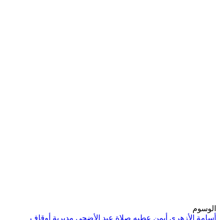
الوسوم
أسامة الأزهري
أيمن عطيه
صلاة عيد الأضحى
مديرية أوقاف