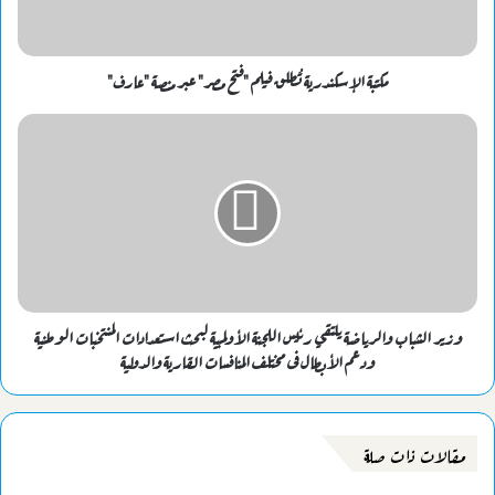
مكتبة الإسكندرية تُطلق فيلم "فتح مصر" عبر منصة "عارف"
وزير الشباب والرياضة يلتقي رئيس اللجنة الأولمبية لبحث استعدادات المنتخبات الوطنية
ودعم الأبطال فى مختلف المنافسات القارية والدولية
مقالات ذات صلة