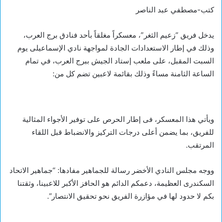
كتب-مصطفي عبد الناصر
يدخل فريق “زعيم الثغر”، معسكراً مغلقاً بأحد فنادق برج العرب،
وذلك في إطار الاستعدادات الجادة لمواجهة نادي الإسماعيلى يوم
السبت المقبل، على ملعب إستاد الجيش ببرج العرب، في تمام
الساعة الثامنة مساءً وذلك بقائمة لاعبين تضم كل من:
ويأتي هذا المعسكر، فى إطار الحرص على توفير الأجواء المثالية
للفريق، بما يضمن أعلى درجات التركيز والانضباط قبل اللقاء
المرتقب.
ووجه مجلس النادي الأخضر رسالة للجماهير مفادها: “جماهير الاتحاد
السكندرى العظيمة، دعمكم الدائم هو الحافز الأكبر للاعبينا، وثقتنا
بكم لا حدود لها في مؤازرة الفريق نحو تحقيق الانتصار”.