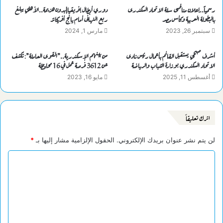
رسمياً..إعلان منافسى سلة الاتحاد السكندرى
دوري أبطال إفريقيا|بدون هزيمة..الأهلي يبلغ
بالبطولة العربية وكأس مصر
ربع النهائى أمام يانج أفريكانز
سبتمبر 26, 2023
مارس 1, 2024
أشرف صبحي يستقبل القائم بأعمال رئيس نادى
من بينهم الإسكندرية..”القوى العاملة”: تكشف
الاتحاد السكندري بوزارة الشباب والرياضة
عن 3612 فرصة عمل في 16 محافظة
أغسطس 11, 2025
مايو 16, 2023
اترك تعليقاً
لن يتم نشر عنوان بريدك الإلكتروني.
الحقول الإلزامية مشار إليها بـ
*
ا
ل
ت
ع
ل