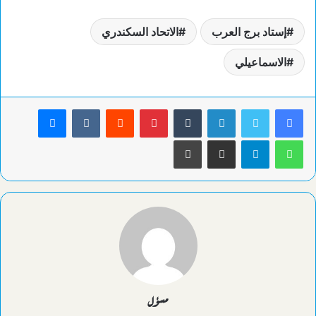
إستاد برج العرب
الاتحاد السكندري
الاسماعيلي
لينكدإن
بينتيريست
ماسنجر
واتساب
تيلقرام
مشاركة عبر البريد
طباعة
مسؤل