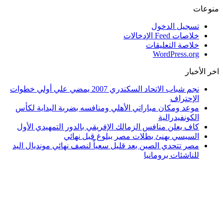
منوعات
تسجيل الدخول
خلاصات Feed الإدخالات
خلاصة التعليقات
WordPress.org
اخر الأخبار
نجم شباب الاتحاد السكندري 2007 يمضي علي أولي خطوات
الإحتراف
موعد ومكان مباراتي الأهلي ومنافسه بضربة البداية لكأس
الكونفيدرالية
كاف يعلن منافس الزمالك الإفريقي بالدور التمهيدي الأول
السيسي يهنئ بطلات مصر ببلوغ قبل نهائي
مصر تتحدي الصين بعد قليل سعياً لنصف نهائي مونديال اليد
للناشئات برومانيا