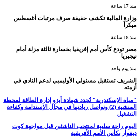
منذ 17 ساعة
وزارة المالية تكشف حقيقة صرف مرتبات أغسطس
مبكراً
منذ 18 ساعة
مصر تودع كأس أمم إفريقيا بخسارة ثالثة مزلة أمام
نيجيريا
منذ يوم واحد
الشريف تستقبل مسئولي الأوليمبي لدعم النادي في
أزمته
"مياه الإسكندرية" تُجدد شهادة أيزو إدارة الطاقة لمحطة
المنشية (2) وتواصل ريادتها في مجال الإستدامة وكفاءة
التشغيل
اليوم راحة سلبية لمنتخب الناشئين قبل مواجهة كوت
ديفوار بكأس الأمم الأفريقية