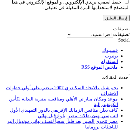
احفظ اسمي، بريدي الإلكتروني، والموقع الإلكتروني في هذا
المتصفح لاستخدامها المرة المقبلة في تعليقي.
تصنيفات
تصنيفات
Social
فيسبوك
يوتيوب
انستقرام
ملخص الموقع RSS
أحدث المقالات
نجم شباب الاتحاد السكندري 2007 يمضي علي أولي خطوات
الإحتراف
موعد ومكان مباراتي الأهلي ومنافسه بضربة البداية لكأس
الكونفيدرالية
كاف يعلن منافس الزمالك الإفريقي بالدور التمهيدي الأول
السيسي يهنئ بطلات مصر ببلوغ قبل نهائي
مصر تتحدي الصين بعد قليل سعياً لنصف نهائي مونديال اليد
للناشئات برومانيا