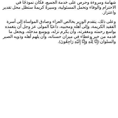
شهامة ومروءة وحرص على خدمة الجميع، فكان نموذجًا في
الاحترام والوفاء وتحمل المسئولية، وسيرةً كريمةً ستظل محل تقدير
واعتزاز.
وعلى ذلك، يتقدم الوزير بخالص العزاء وصادق المواساة إلى أسرة
الفقيد الكريمة، وإلى أهله ومحبيه، داعيًا المولى عز وجل أن يتغمده
بواسع رحمته ومغفرته، وأن يكرم نزله، ويوسع مدخله، ويجعل ما
قدمه من خير وعطاء في ميزان حسناته، وأن يلهم أهله وذويه الصبر
والسلوان (إِنَّا لِلَّهِ وَإِنَّا إِلَيْهِ رَاجِعُونَ).