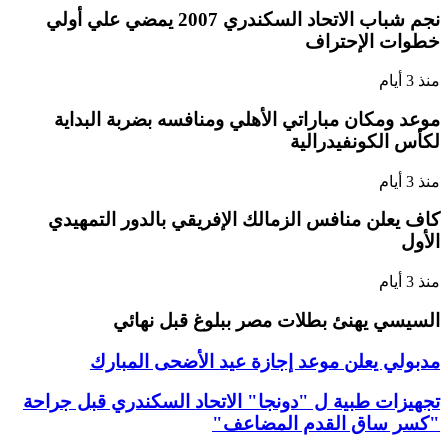
نجم شباب الاتحاد السكندري 2007 يمضي علي أولي
خطوات الإحتراف
منذ 3 أيام
موعد ومكان مباراتي الأهلي ومنافسه بضربة البداية
لكأس الكونفيدرالية
منذ 3 أيام
كاف يعلن منافس الزمالك الإفريقي بالدور التمهيدي
الأول
منذ 3 أيام
السيسي يهنئ بطلات مصر ببلوغ قبل نهائي
مدبولي يعلن موعد إجازة عيد الأضحى المبارك
تجهيزات طبية ل "دونجا" الاتحاد السكندري قبل جراحة
"كسر ساق القدم المضاعف"