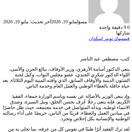
مسؤل
مايو 19, 2026
آخر تحديث: مايو 19, 2026
0
9
دقيقة واحدة
شاركها
فيسبوك
تويتر
لينكدإن
كتب- مصطفي عبد الناصر
ينعى الدكتور أسامة الأزهري، وزير الأوقاف، ببالغ الحزن والأسى،
اللواء الدكتور شكري الجندي، عضو مجلس النواب، وكيل لجنة
الشئون الدينية والأوقاف السابق، الذي وافته المنية اليوم الثلاثاء، بعد
حياة حافلة بالعطاء الوطني والعمل العام وخدمة الناس.
وإذ ينعى الوزير بالأصالة عن نفسه وباسم الوزارة جمعاء، الفقيدَ
الكريم، فإنه ينعى رجلًا عُرف بحسن الخلق، ونبل السيرة، وصدق
الانتماء لوطنه، وبذله المتواصل في خدمة مجتمعه، حيث ظل حاضرًا
في ميادين العمل والعطاء، قريبًا من الناس، حريصًا على أداء رسالته
الوطنية والإنسانية بكل إخلاص وتجرد.
لقد ترك الفقيد أثرًا طيبًا في نفوس كل من عرفه، بما تحلى به من