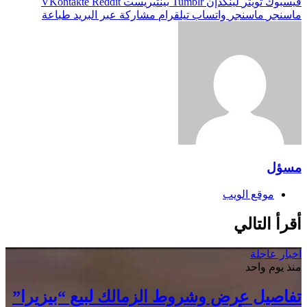
فيسبوك
تويتر
لينكدإن
بينتيريست
ماسنجر
ماسنجر
واتساب
تيلقرام
مشاركة عبر البريد
طباعة
مسؤل
موقع الويب
أقرأ التالي
اخبار عاجلة
منذ يوم واحد
تفاصيل عرض وشروط الزمالك لبيع “بيزيرا”