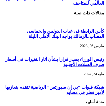
العالمي للمتاحف
مقالات ذات صلة
كأس الرابطة|فى غياب الدوليين والخماسى
المصاب..الزمالك يواجه البنك الأهلي الليلة
مارس 26, 2023
رئيس الوزراء يصدر قرارا بشأن آثار التغيرات فى أسعار
صرف العملات الأجنبية
مايو 24, 2024
شبكة قنوات “بي إن سبورتس” الرياضية تتقدم بتعازيها
لأمير قطر في مصابه
منذ 4 أسابيع