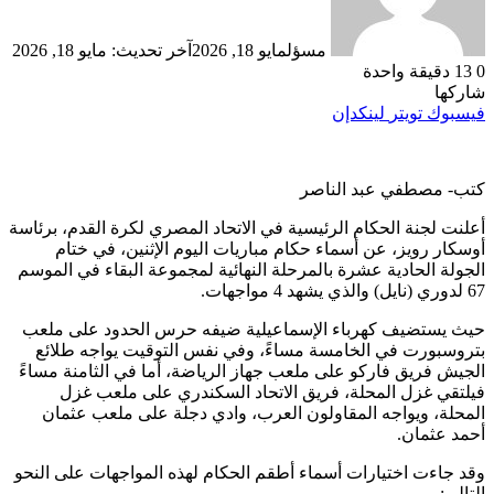
مسؤل
مايو 18, 2026
آخر تحديث: مايو 18, 2026
0
13
دقيقة واحدة
شاركها
فيسبوك
تويتر
لينكدإن
كتب- مصطفي عبد الناصر
أعلنت لجنة الحكام الرئيسية في الاتحاد المصري لكرة القدم، برئاسة
أوسكار رويز، عن أسماء حكام مباريات اليوم الإثنين، في ختام
الجولة الحادية عشرة بالمرحلة النهائية لمجموعة البقاء في الموسم
67 لدوري (نايل) والذي يشهد 4 مواجهات.
حيث يستضيف كهرباء الإسماعيلية ضيفه حرس الحدود على ملعب
بتروسبورت في الخامسة مساءً، وفي نفس التوقيت يواجه طلائع
الجيش فريق فاركو على ملعب جهاز الرياضة، أما في الثامنة مساءً
فيلتقي غزل المحلة، فريق الاتحاد السكندري على ملعب غزل
المحلة، ويواجه المقاولون العرب، وادي دجلة على ملعب عثمان
أحمد عثمان.
وقد جاءت اختيارات أسماء أطقم الحكام لهذه المواجهات على النحو
التالي: