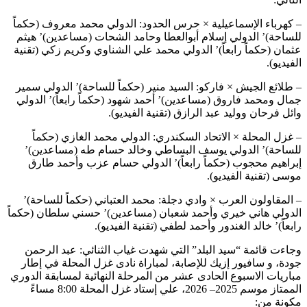
– كهرباء الإسماعيلية × حرس الحدود: الدولي محمد معروف (حكماً
للساحة)’ الدولي إسلام أبوالعطا وحامد الشحات (مساعدين)’ هيثم
عثمان (حكماً رابعاً)’ الدولي محمد علي الشناوي وكريم زكي (تقنية
الفيديو).
– طلائع الجيش × فاركو: السيد منير (حكماً للساحة)’ الدولي سمير
جمال ومحمد فاروق (مساعدين)’ أحمد شهود (حكماً رابعاً)’ الدولي
وائل فرحان ووليد عبد الرازق (تقنية الفيديو).
– غزل المحلة × الاتحاد السكندري: الدولي محمد الغازي (حكماً
للساحة)’ الدولي يوسف البساطي وخالد حسام طه (مساعدين)’
إبراهيم محجوب (حكماً رابعاً)’ الدولي حسام عزب وأحمد طارق
موسى (تقنية الفيديو).
– المقاولون العرب × وادي دجلة: محمد العتباني (حكماً للساحة)’
الدولي هاني خيري وأحمد شعبان (مساعدين)’ حسني سلطان (حكماً
رابعاً)’ خالد الغندور وأحمد لطفي (تقنية الفيديو).
وجاءت قائمة “سيد البلد” التي شهدت غياب الثنائي: عبد الرحمن
جودة، و سافيور إزيك للإصابة، لمباراة نادى غزل المحلة في إطار
مباريات الاسبوع الحادى عشر من المرحلة النهائية لمسابقة الدوري
الممتاز موسم 2025– 2026، علي إستاد غزل المحلة 8:00 مساءً
مكونة من: