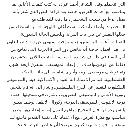
التي تتحملها.وقال الشاعر أحمد عواد، إنه كتب كلمات الأغاني بما
يتناسب مع أحداث العرض، خاصة بعد قراءة النص الذي شعر بأنه
يمثل جزءا من نسيجه الشخصي، ما دفعه للتعاطف مع
الشخصيات.وأضاف أنه كتب ست أغان باللهجة العامية استطاع من
خلالها التعبير عن صراعات المرأة، وتلخيص الحالة الشعورية
للفتيات.وأعرب المايسترو هيثم مدحت بسيوني عن سعادته بالتعاون
في هذا العمل، خاصة أنه يناقش دور المرأة العربية التي تكافح من
أجل البقاء في ظروف شديدة القسوة، والفتيات اللاتي استشهدن
دفاعا عن الوطن.وأضاف أن إعداد الموسيقى استغرق أربعة أشهر،
وتم توظيف موسيقى نوبية وأخرى شامية، إلى جانب الدبكة
الفلسطينية، كما تم الاعتماد آلة العود والآلات الإيقاعية، والموسيقى
الفلكلورية للتعبير عن الفرح الفلسطيني.وأشار إلى أنه قام بتلحين
وتوزيع الأغاني والموسيقى التصويرية، وشارك في تسجيلها أعضاء
فرقة الأنفوشي للموسيقى العربية، وكورال الأطفال.وفيما يتعلق
بالسينوغرافيا، قال المخرج إبراهيم الفرن إنه تم إعداد رؤية بصرية
تتناسب مع فكرة العرض، مع الاعتماد على تقنية الفيديو مابينج لما
تمنحه من قدرة تعبيرية كبيرة، موضحا أن عناصر العرض جاءت