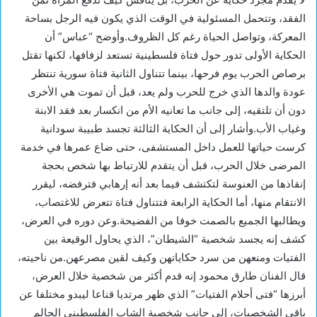
الفقد، وتتحمل المسئولية في الوقت الذي يكون فيه الرجل بساحة
المعركة، وتواصل الحياة رغم كل الظروف.وأوضح “عباس” أن
الحكاية الأولى تدور حول فتاة فلسطينية تستعد لزفافها، لكنها تقتل
برصاص الحرب يوم فرحها، بينما تتناول الثانية فتاة سورية تنتظر
عودة والدها الذي خرج للحرب ولم يعد، قبل أن تموت هي الأخرى
دون أن تلتقيه، إلى جانب ما تعانيه الأم من انكسار بعد فقد الابنة
وغياب الأب.وأشار إلى أن الحكاية الثالثة تجسد طبيبة سودانية
كرست حياتها للعمل داخل المستشفى، حتى ضاع عمرها في خدمة
المرضى خلال الحرب، قبل أن يتقدم للارتباط بها شخص بحجة
إنقاذها من العنوسة لتكتشف فيما بعد أنه إرهابي فترفضه، ليقرر
الانتقام منها، أما الحكاية الرابعة فتتناول فتاة تتعرض للاغتصاب،
ويطالبها الجميع بالصمت خوفا من الفضيحة.وعن دوره في العرض،
كشف إنه يجسد شخصية “الشيطان”، الذي يحاول الوقيعة بين
الفتيات ومنعهن من سرد حكاياتهن وكيف لقين مصرعهن.من ناحيته،
قال الفنان طارق محمود إنه قدم أكثر من شخصية خلال العرض،
أبرزها “فتى أحلام الفتيات” الذي ظهر مرتديا قناعا ليبدو مختلفا عن
باقي الشخصيات، إلى جانب شخصية الشاب الفلسطيني الحالم