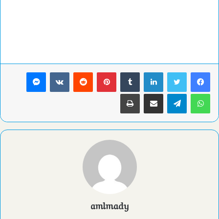
لينكدإن
بينتيريست
ماسنجر
واتساب
تيلقرام
مشاركة عبر البريد
طباعة
amlmady