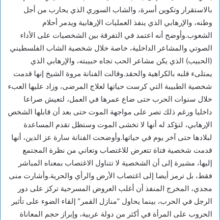
بالاستقرار وتكوين أسرة، والشاب السوري الذي يحارب من أجل
وطنه، والإرهابي الذي ينفذ العمليات الإرهابية ويدمر أحلام
الشعوب.وأوضح أنه اعتمد في التفرقة بين الشخصيات على الأداء
الصوتي والمشاعر الداخلية، خاصة خلال شخصية الشاب الفلسطيني
(الحبيب) الذي يكن مشاعر الحب تجاه حبيبته، والإرهابي الذي
يمتلىء قلبه بالكراهية والحقد.وقالت الفنانة مروة الشيخ إنها قدمت
شخصية الطبيبة التي كرست حياتها لعلاج المرضى، وزاد عليها العبء
خلال سنوات الحرب حتى ضاع عمرها في العمل، لتعيش صراعا
داخليا ورغم ذلك تصر على مواجهة الموت حتى بعد أن قابلها الشخص
الإرهابي، لتؤكد له أنها لا تخشى الموت وستظل تقدم المساعدة
لبلادها حتى آخر يوم في حياتها.وأوضحت الفنانة سارة عز الدين، أنها
قدمت شخصية فتاة تتعرض للاغتصاب وتعاني من نظرة المجتمع
إليها، مشيرة إلى أن الشخصية لا تتناول الاغتصاب بمعناه المباشر
فقط، بل ترمز أيضا إلى اغتصاب الأرض والرأي والحرية.وأشارت منى
مجدي، المخرج المنفذ أن أغلب العروض المسرحية تركز على دور
الرجل في الحرب، بينما يحاول “منازل القمر” إلقاء الضوء على تأثير
الحروب على المرأة في أكثر من دولة عربية، وإبراز حجم المعاناة