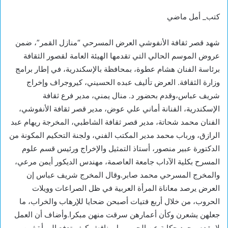
كتب_ أمل ماضي
شهد قصر ثقافة الأنفوشي العرض المسرحي “منازل القمر”، ضمن
عروض الموسم الحالي التي تقدمها الهيئة العامة لقصور الثقافة
برئاسة الفنان هشام عطوة، بمحافظة بالإسكندرية، في إطار برامج
وزارة الثقافة. العرض تأليف عبده الحسيني، كيروجراف وإخراج
شريف عباس،وقدم بحضور د. منال يمني، مدير فرع ثقافة
الإسكندرية، الفنانة أماني علي عوض، مدير قصر ثقافة الأنفوشي،
الفنان محمد شحاتة، مدير قصر ثقافة الشاطبي، المخرجة ريهام عبد
الرازق، ورباب محمد مدير المكتب الفني، ولجنة التحكيم المكونة من
الدكتورة عبير منصور، أستاذ التمثيل والإخراج ورئيس قسم علوم
المسرح بكلية الآداب جامعة العاصمة، مهندس الديكور أيمن مرعي،
والمخرج المسرحي محمد صابر.وقال المخرج شريف عباس إن
العرض يرصد معاناة المرأة العربية في ظل الصراعات وويلات
الحروب، من خلال أربع فتيات أصبحن ضحايا للإرهاب والخراب، ما
جعلهن يشعرن وكأن أعمارهن سرقت منهن مبكرا.وأضاف أن العمل
لا يقدم مجرد حكاية عن الحرب، بل يناقش كيف تدفع المرأة ثمن