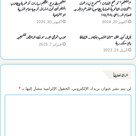
“التعليم” توضح الفئات المسموح لها دخول
تعليم مطروح : تنظيم زيارات توعوية للطلاب
امتحانات الثانوية العامة بنظاميها القديم والجديد
المتفوقين تحت اشراف توجيه عام التربية
للعام الدراسي ٢٠٢٥/٢٠٢٤
الاجتماعية
أكتوبر 20, 2024
أكتوبر 30, 2025
إقبال كبير على سينما الشعب بقصور الثقافة
حزب الوعي يجدد موقفه الرافض للتهجير
بالإسكندرية
فبراير 7, 2025
أبريل 23, 2023
اترك تعليقاً
لن يتم نشر عنوان بريدك الإلكتروني.
الحقول الإلزامية مشار إليها بـ
*
ا
ل
ت
ع
ل