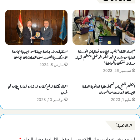
“إعداد القاده” يشهد انطلاق فعاليات الورشة
استقبال وفد جامعة جينغاسو الصينية بجامعة
الثانية من مشروع اليونسكو الوطني “تعليم الكبار
الإسكندرية لتعزيز سبل التعاون بين الجانبين
مدخلا للتمكين والمواطنة”
مارس 8, 2024
سبتمبر 26, 2023
التعليم تفتح باب تسجيل طلبة الثانوية العامة
اعمال مكثفة لرفع كفاءه الاضاءه العامة بنطاق حي
المصريين العائدين من السودان
غرب
مايو 1, 2023
نوفمبر 10, 2023
اترك تعليقاً
لن يتم نشر عنوان بريدك الإلكتروني.
الحقول الإلزامية مشار إليها بـ
*