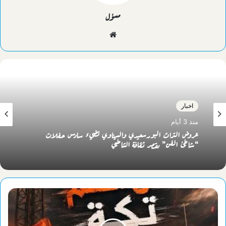
مسؤل
موقع
الويب
اخبار
منذ 3 أيام
عروض التراث البورسعيدي والسيناوي تضيء سادس حفلات
“شاطئ الفن” بقصر ثقافة الشاطبي