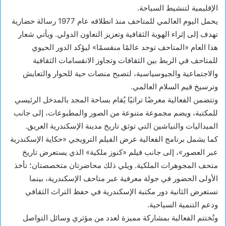
الإقليمية لتنشيط السياحة.
يحمل اليوم العالمي للمتاحف منذ انطلاقه عام 1977 رسالة حضارية
تهدف إلى إثراء الهوية الثقافية وتعزيز التعاون الدولي. ويأتي شعار
هذا العام «المتاحف توحد عالمًا منقسمًا» ليؤكد الدور الحيوي
للمتاحف في الربط بين الثقافات وتجاوز الانقسامات الثقافية
والاجتماعية والجيوسياسية، لتصبح منصات حية للحوار والتعايش
وترسيخ قيم السلام العالمي.
وتتضمن الفعالية معرضًا تراثيًا يُقام بساحة المجد بالمدخل الرئيسي
للمكتبة، ويضم مجموعة متنوعة من الصور والمطبوعات، إلى جانب
الميداليات والنياشين التي توثق تاريخ مدينة الإسكندرية العريق.
كما يشمل برنامج الفعالية عرض الفيلم الترويجي «حكاية الإسكندرية
عبر العصور»، إلى جانب فيلم «كنوز ملكية» الذي يستعرض تاريخ
متحف المجوهرات الملكية. ويلي ذلك محاضرتان متخصصتان؛ تأخذ
الأولى الحضور في جولة معرفية عبر متاحف الإسكندرية، بينما
تستعرض الثانية دور مكتبة الإسكندرية في حفظ التراث الثقافي
ودعم التنمية السياحية.
وتُختتم الفعالية بمشاركة مميزة لعدد من مؤثري وسائل التواصل