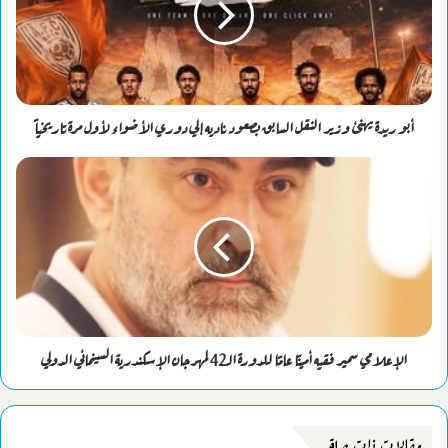
أبو ريدة يهنئ وزير النقل السابق بصعود ناديه إلي دوري الأضواء لأول مرة تاريخياً
الإعلامي سمير فقيه أمينًا عامًا للدورة الـ42 لمهرجان الإسكندرية السينمائي الدولي
مقالات ذات صلة