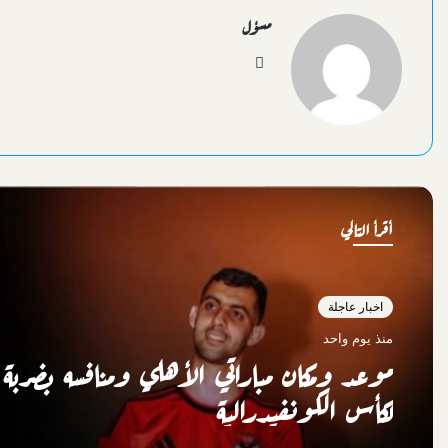
مسؤل
موقع
الويب
أقرأ التالي
اخبار عاجلة
منذ يوم واحد
موعد ومكان مباراتي الأهلي ومنافسه بضربة ا
لكأس الكونفيدرالية