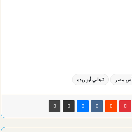
كأس مصر
هاني أبو ريدة
بينتيريست
ماسنجر
مشاركة عبر البريد
طباعة
موعد ومكان مباراتي الأهلي ومنافسه بضربة البداية لكأس الكونفيدرالية
كاف يعلن منافس الزمالك الإفريقي بالدور التمهيدي الأول