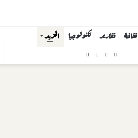
ثقافة
تقارير
تكنولوجيا
المزيد
فيسبوك
يوتيوب
انستقرام
ملخص
بحث
الموقع
عن
RSS