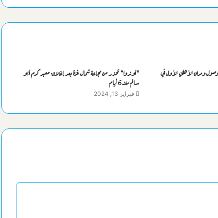
السيسي يهنئ بطلات مصر ببلوغ قبل نهائي
مصر تتحدي الصين بعد قليل سعياً لنصف نهائي مونديال اليد للناشئات
برومانيا
وصول ومران الأهلي الأول في
“أونروا” تحذر من مجاعة شمال غزة بعد إغلاق معبر كرم أبو
سالم منذ 6 أيام
فبراير 13, 2024