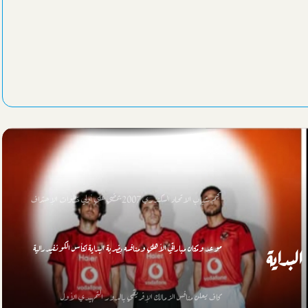
السيسي يهنئ بطلات مصر ببلوغ قبل نهائي
مصر تتحدي الصين بعد قليل سعياً لنصف نهائي مونديال اليد للناشئات
برومانيا
وزارة المالية تكشف حقيقة صرف مرتبات أغسطس مبكراً
نجم شباب الاتحاد السكندري 2007 يمضي علي أولي خطوات الإحتراف
موعد ومكان مباراتي الأهلي ومنافسه بضربة البداية لكأس الكونفيدرالية
لبداية
كاف يعلن منافس الزمالك الإفريقي بالدور التمهيدي الأول