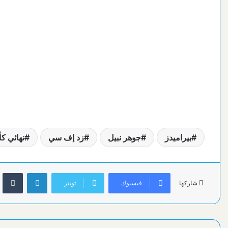
بيراميدز
جوهر نبيل
زد إف سي
نهائي 
لينكدإن
فيسبوك
تويتر
شاركها