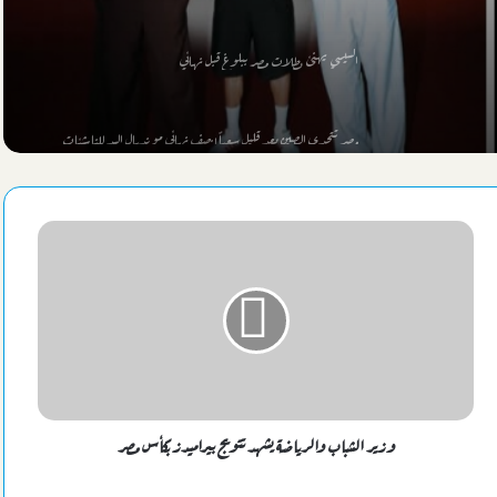
السيسي يهنئ بطلات مصر ببلوغ قبل نهائي
مصر تتحدي الصين بعد قليل سعياً لنصف نهائي مونديال اليد للناشئات
برومانيا
وزارة المالية تكشف حقيقة صرف مرتبات أغسطس مبكراً
نجم شباب الاتحاد السكندري 2007 يمضي علي أولي خطوات الإحتراف
موعد ومكان مباراتي الأهلي ومنافسه بضربة البداية لكأس الكونفيدرالية
وزير الشباب والرياضة يشهد تتويج بيراميدز بكأس مصر
كاف يعلن منافس الزمالك الإفريقي بالدور التمهيدي الأول