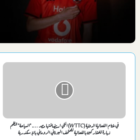
في ختام الفعالية الدولية (WTTC) التي استضافتها مصر …. "السياحة" تنظم
زيارة للمشاركين بالفعالية للمتحف اليوناني الروماني بالإسكندرية