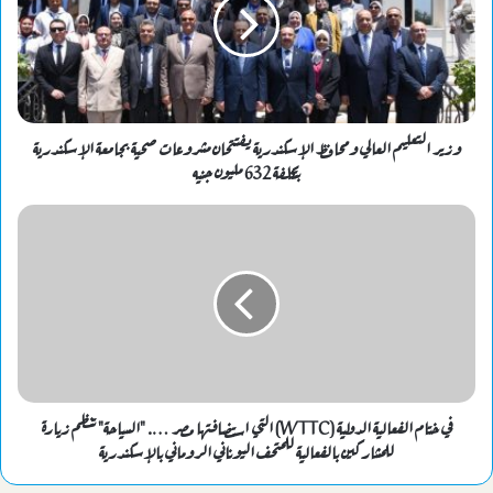
وزير التعليم العالي ومحافظ الإسكندرية يفتتحان مشروعات صحية بجامعة الإسكندرية
بتكلفة 632 مليون جنيه
في ختام الفعالية الدولية (WTTC) التي استضافتها مصر …. "السياحة" تنظم زيارة
للمشاركين بالفعالية للمتحف اليوناني الروماني بالإسكندرية