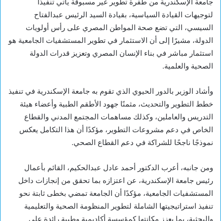
جامعة الإسكندرية من طفرة تطوير غير مسبوقة يأتي تنفيذًا
لتوجيهات القيادة السياسية، بقيادة السيد الرئيس عبدالفتاح
السيسي، التي تضع صحة المواطن المصري على رأس أولويات
الدولة، مشيرًا إلى أن الاستثمار في تطوير المستشفيات الجامعية هو
استثمار مباشر في بناء الإنسان المصري وتعزيز قدرات الدولة
الصحية والعلمية.
وأشاد الوزير بالدور الحيوي الذي تقوم به جامعة الإسكندرية في تنفيذ
خطط التطوير والتحديث، مثمنًا جهود الأطقم الطبية وأعضاء هيئة
التدريس والعاملين، وكذلك مساهمات المجتمع المدني والقطاع
الخاص في دعم مشروعات التطوير، مؤكدًا أن هذا التكامل يعكس
نموذجًا ناجحًا للشراكة في دعم القطاع الصحي.
ومن جانبه، أعرب الدكتور أحمد عادل عبدالحكيم، القائم بأعمال
رئيس جامعة الإسكندرية، عن اعتزازه بما تحقق من إنجازات داخل
المستشفيات الجامعية، مؤكدًا أن الجامعة تمضي بخطى ثابتة نحو
تنفيذ استراتيجيتها الشاملة لتطوير المنظومة الصحية والتعليمية
والبحثية، بما يعزز مكانتها كمؤسسة أكاديمية وطبية رائدة على