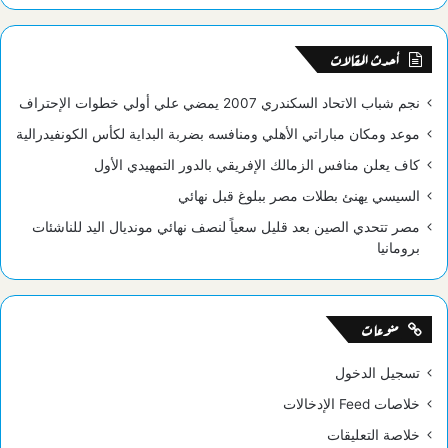
الموقع
RSS
أحدث المقالات
نجم شباب الاتحاد السكندري 2007 يمضي علي أولي خطوات الإحتراف
موعد ومكان مباراتي الأهلي ومنافسه بضربة البداية لكأس الكونفيدرالية
كاف يعلن منافس الزمالك الإفريقي بالدور التمهيدي الأول
السيسي يهنئ بطلات مصر ببلوغ قبل نهائي
مصر تتحدي الصين بعد قليل سعياً لنصف نهائي مونديال اليد للناشئات
برومانيا
منوعات
تسجيل الدخول
خلاصات Feed الإدخالات
خلاصة التعليقات