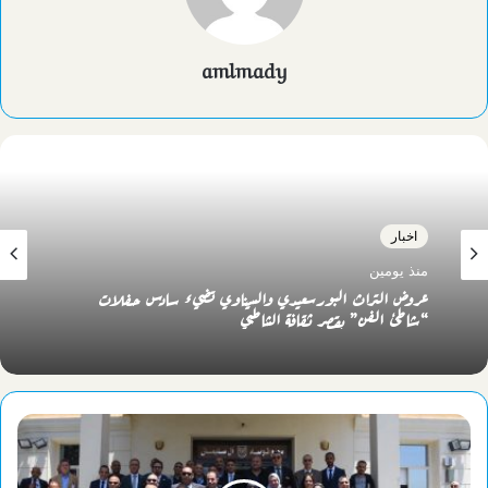
amlmady
اخبار
اخبار
منذ يومين
منذ يومين
جامعة الإسكندرية وجامعة الإسكندرية الأهلية تستعرضان برامجهما
التعليمية في ملتقى الجامعات الثالث
عروض التراث البورسعيدي والسيناوي تضيء سادس حفلات
“شاطئ الفن” بقصر ثقافة الشاطبي