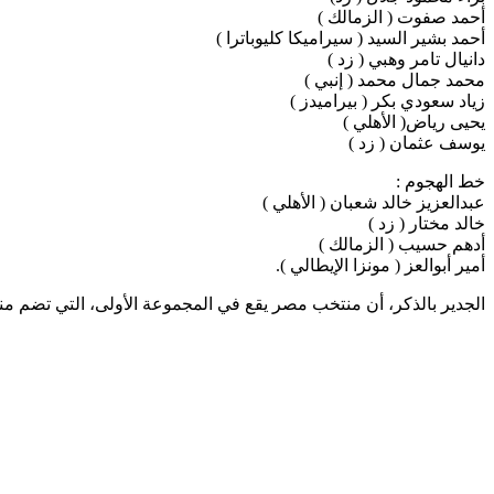
أحمد صفوت ( الزمالك )
أحمد بشير السيد ( سيراميكا كليوباترا )
دانيال تامر وهبي ( زد )
محمد جمال محمد ( إنبي )
زياد سعودي بكر ( بيراميدز )
يحيى رياض( الأهلي )
يوسف عثمان ( زد )
خط الهجوم :
عبدالعزيز خالد شعبان ( الأهلي )
خالد مختار ( زد )
أدهم حسيب ( الزمالك )
أمير أبوالعز ( مونزا الإيطالي ).
الجدير بالذكر، أن منتخب مصر يقع في المجموعة الأولى، التي تضم منتخبات: إثي