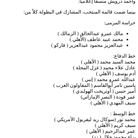
وأحمد درويش منسقاً إعلامياً.
بينما ضمت قائمة المنتخب، المشارك في البطولة كلاً من:
حراسة المرمى:
مالك عمرو عبدالخالق ( الزمالك )
محمد عبيد عاطف (الأهلي )
عبدالعزيز محمود عبدالعزيز ( فاركو )
خط الدفاع:
محمد السيد محمد ( الأهلي )
عادل علاء محمد ( غزل المحلة )
آدم يوسف ( الأهلي )
عبدالله عمرو محمد ( إنبي )
ياسين تامر أبوالقاسم ( المقاولون العرب )
أمير حسن ( أوتريخت الهولندي )
عمر فودة ( النصر الإماراتي)
سيف المهدي ( الأهلي )
خط الوسط :
محمد نور (سوكال ريد ليفربول الأمريكي )
سيف كريم ( الأهلي )
عمر عبدالرحيم ( الأهلي )
براء محمود جلال ( زد)