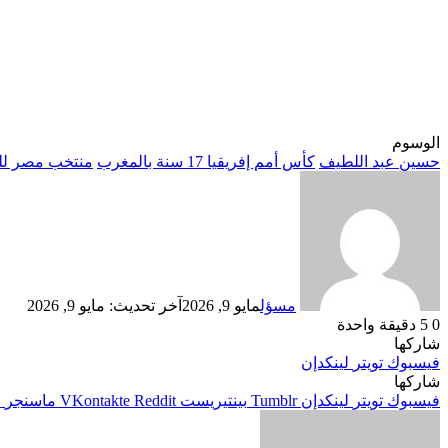
الوسوم
حسين عبد اللطيف
كأس أمم إفريقيا 17 سنة بالمغرب
منتخب مصر لل
مسؤل
مايو 9, 2026
آخر تحديث: مايو 9, 2026
0
5
دقيقة واحدة
شاركها
فيسبوك
تويتر
لينكدإن
شاركها
فيسبوك
تويتر
لينكدإن
بينتيريست
ماسنجر
م