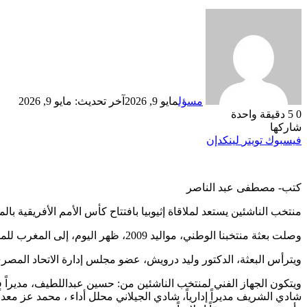
مسؤل
مايو 9, 2026
آخر تحديث: مايو 9, 2026
0
5
دقيقة واحدة
شاركها
فيسبوك
تويتر
لينكدإن
كتب- مصطفى عبد الناصر
منتخب الناشئين يستعد لملاقاة إثيوبيا بافتتاح كأس الأمم الأفريقية با
وصلت بعثة منتخبنا الوطني، مواليد 2009، ظهر اليوم، إلى المغرب للمشاركة في بطولة كأس الأمم الأفريقية لكرة القدم، والمؤهلة لكأس العالم في نهاية العام الحالي.
ويترأس البعثة، الدكتور وليد درويش، عضو مجلس إدارة الاتحاد المصري لكر
ويتكون الجهاز الفني لمنتخب الناشئين من: حسين عبداللطيف، مديراً فني
شادي الشريف مديراً إدارياً، شادي الجيلاني محلل أداء ، محمد عز م