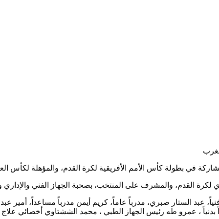
لمغرب
ة القدم، والمشرف على المنتخب، بصحبة الجهاز الفني والإداري والطبي و26
اً، عبد الستار صبري، مدرباً عاماً، كريم أيمن مدرباً مساعداً، أمير ع
عداً بدنياً ، عمرو طه رئيس الجهاز الطبي ، محمد الششتاوي أخصائي ع