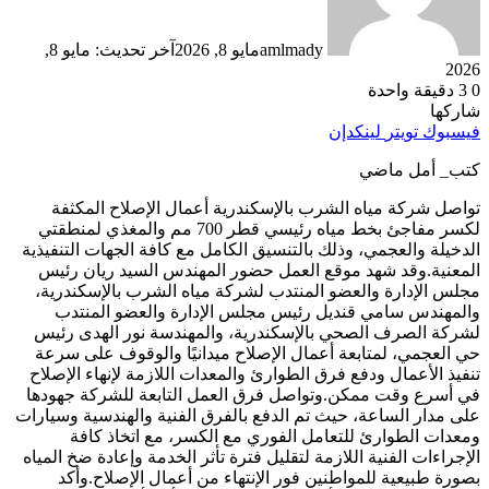
amlmady
مايو 8, 2026
آخر تحديث: مايو 8,
2026
0
3
دقيقة واحدة
شاركها
فيسبوك
تويتر
لينكدإن
كتب_ أمل ماضي
تواصل شركة مياه الشرب بالإسكندرية أعمال الإصلاح المكثفة
لكسر مفاجئ بخط مياه رئيسي قطر 700 مم والمغذي لمنطقتي
الدخيلة والعجمي، وذلك بالتنسيق الكامل مع كافة الجهات التنفيذية
المعنية.وقد شهد موقع العمل حضور المهندس السيد ريان رئيس
مجلس الإدارة والعضو المنتدب لشركة مياه الشرب بالإسكندرية،
والمهندس سامي قنديل رئيس مجلس الإدارة والعضو المنتدب
لشركة الصرف الصحي بالإسكندرية، والمهندسة نور الهدى رئيس
حي العجمي، لمتابعة أعمال الإصلاح ميدانيًا والوقوف على سرعة
تنفيذ الأعمال ودفع فرق الطوارئ والمعدات اللازمة لإنهاء الإصلاح
في أسرع وقت ممكن.وتواصل فرق العمل التابعة للشركة جهودها
على مدار الساعة، حيث تم الدفع بالفرق الفنية والهندسية وسيارات
ومعدات الطوارئ للتعامل الفوري مع الكسر، مع اتخاذ كافة
الإجراءات الفنية اللازمة لتقليل فترة تأثر الخدمة وإعادة ضخ المياه
بصورة طبيعية للمواطنين فور الإنتهاء من أعمال الإصلاح.وأكد