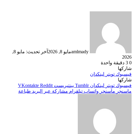
amlmady
مايو 8, 2026
آخر تحديث: مايو 8,
2026
0
3
دقيقة واحدة
شاركها
فيسبوك
تويتر
لينكدإن
شاركها
فيسبوك
تويتر
لينكدإن
بينتيريست
ماسنجر
ماسنجر
واتساب
تيلقرام
مشاركة عبر البريد
طباعة