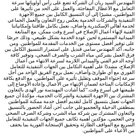
المهندس السيد ريان أن الشركة تضع على رأس أولوياتها سرعة
التعامل مع الأعطال المفاجئة، والعمل على الحد من تأثيرها على
المواطنين، مشيرًا إلى أن التنسيق الكامل بين جميع الأجهزة
التنفيذية والشركات الخدمية يعكس روح التعاون والعمل الجماعي
لخدمة أهالي الإسكندرية.وأضاف، نعمل بكامل طاقتنا وإمكانياتنا
الفنية لإنهاء أعمال الإصلاح في أسرع وقت ممكن، مع المتابعة
الميدانية المستمرة لحين عودة الخدمة بشكل طبيعي، وذلك حرصًا
على توفير أفضل مستوى من الخدمات المقدمة للمواطنين. ومن
جانبه، أكد المهندس سامي قنديل على استمرار التنسيق الكامل بين
فرق العمل بشركتي مياه الشرب والصرف الصحي، وتوفير كافة
أوجه الدعم الفني والميداني اللازمة لسرعة الانتهاء من أعمال
الإصلاح، مشددًا على أهمية التكامل بين الجهات التنفيذية للتعامل
الفوري مع أي طوارئ.وأضاف، نعمل بروح الفريق الواحد من أجل
سرعة إحتواء الموقف وتقليل تأثيره على المواطنين، مع الدفع بكافة
الإمكانيات المتاحة لضمان الإنتهاء من الأعمال وإعادة الأوضاع إلى
طبيعتها في أسرع وقت.”كما أشادت المهندسة نور الهدى بالتعاون
المشترك بين الأجهزة التنفيذية والشركات الخدمية، مؤكدةً أن جميع
الجهات تعمل بتنسيق كامل لتقديم أفضل خدمة ممكنة للمواطنين
بمنطقتي الدخيلة والعجميوعلي جانب آخر، أشاد الحضور بالتنسيق
والتعاون المشترك بين شركة مياه الشرب وشركة الصرف الصحي
وحي العجمي، مؤكدين أهمية تكاتف جميع الجهات التنفيذية للتعامل
السريع مع المواقف الطارئة وتحقيق الإستجابة الفورية بما يخفف
من الأعباء على المواطنين.