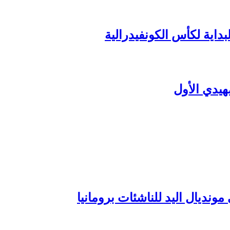
داية لكأس الكونفيدرالية
هيدي الأول
ونديال اليد للناشئات برومانيا