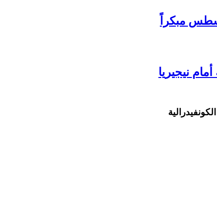
سطس مبكراً
مام نيجيريا
لكونفيدرالية