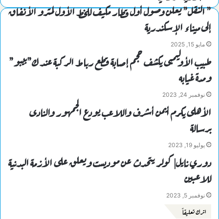
” النقل” يعلن وصول أول قطار مكيف للخط الأول لمترو الأنفاق
إلى ميناء الإسكندرية
مايو 15, 2025
طبيب الأوليمبى يكشف حجم إصابة قطع رباط الركبة عند ك”بيبو”
ومدة غيابه
نوفمبر 24, 2023
الأهلى يكرم أيمن أشرف واللاعب يودع الجمهور والنادى
برسالة
يوليو 19, 2023
دوري نايل| كولر يتحدث عن موديست ويعلق على الأزمة البدنية
للاعبين
نوفمبر 5, 2023
اترك تعليقاً