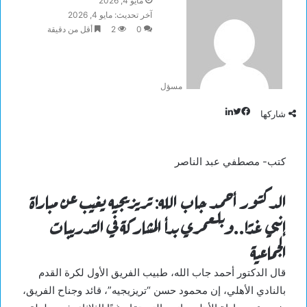
مايو 4, 2026
آخر تحديث: مايو 4, 2026
0
2
أقل من دقيقة
مسؤل
تويتر
لينكدإن
فيسبوك
شاركها
كتب- مصطفي عبد الناصر
الدكتور أحمد جاب الله: تريزيجيه يغيب عن مباراة
إنبي غدًا..وبلعمري بدأ المشاركة في التدريبات
الجماعية
قال الدكتور أحمد جاب الله، طبيب الفريق الأول لكرة القدم
بالنادي الأهلي، إن محمود حسن “تريزيجيه”، قائد وجناح الفريق،