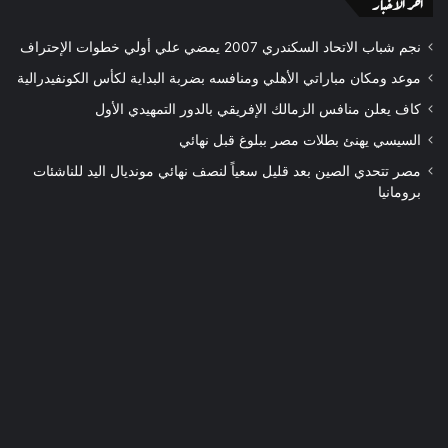
اخر الأخبار
نجم شباب الاتحاد السكندري 2007 يمضي علي أولي خطوات الإحتراف
موعد ومكان مباراتي الأهلي ومنافسه بضربة البداية لكأس الكونفيدرالية
كاف يعلن منافس الزمالك الإفريقي بالدور التمهيدي الأول
السيسي يهنئ بطلات مصر ببلوغ قبل نهائي
مصر تتحدي الصين بعد قليل سعياً لنصف نهائي مونديال اليد للناشئات
برومانيا