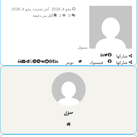
مايو 4, 2026
آخر تحديث: مايو 4, 2026
0
2
أقل من دقيقة
مسؤل
تويتر
لينكدإن
فيسبوك
شاركها
طباعة
تيلقرام
لينكدإن
ماسنجر
ماسنجر
واتساب
مشاركة
بينتيريست
شاركها
فيسبوك
تويتر
عبر
البريد
مسؤل
موقع
الويب