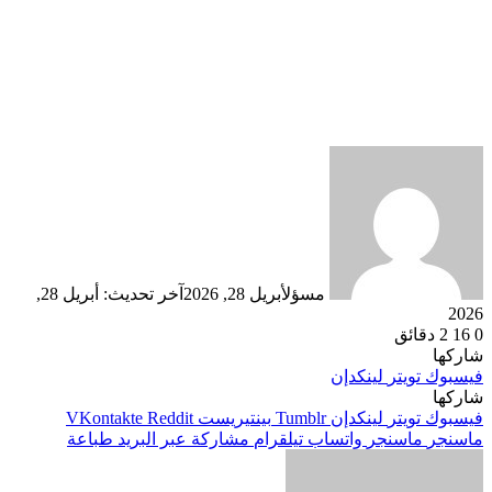
مسؤل
أبريل 28, 2026
آخر تحديث: أبريل 28,
2026
0
16
2 دقائق
شاركها
فيسبوك
تويتر
لينكدإن
شاركها
فيسبوك
تويتر
لينكدإن
بينتيريست
ماسنجر
ماسنجر
واتساب
تيلقرام
مشاركة عبر البريد
طباعة