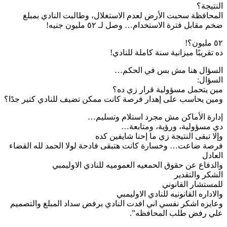
النتيجة؟
المحافظة سحبت الأرض لعدم الاستغلال، وطالبت النادي بمبلغ
ضخم مقابل فترة الاستخدام… وصل لـ ٥٢ مليون جنيه!
٥٢ مليون؟!
ده تقريبًا ميزانية سنة كاملة للنادي!
السؤال هنا مش بس في الحكم…
السؤال:
مين يتحمل مسؤولية قرار زي ده؟
ومين يحاسب على إهدار فرصة كانت ممكن تضيف للنادي كتير جدًا؟
إدارة الأماكن مش مجرد استلام وتسليم…
دي مسؤولية، ورؤية، ومتابعة…
وإلا تبقى النتيجة زي ما إحنا شايفين كده
فرصة ضاعت… وخسارة كانت هتبقى فادحة لولا الحمد لله القضاء
العادل
والدفاع عن حقوق الحمعيه العموميه للنادي الاوليمبي
الشكر والتقدير
للمستشار القانوني
والاداره القانونيه للنادي الاوليمبي
وعايزه اشكر نفسي اني افدت النادي برفض سداد المبلغ والتصميم
علي رفض طلب المحافظه”.