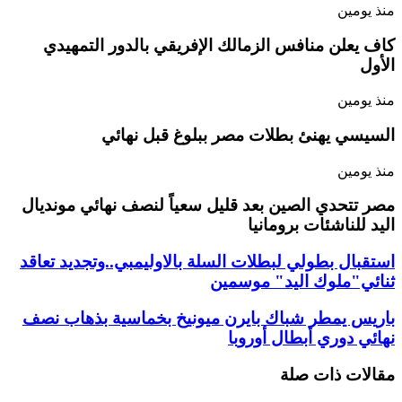
منذ يومين
كاف يعلن منافس الزمالك الإفريقي بالدور التمهيدي
الأول
منذ يومين
السيسي يهنئ بطلات مصر ببلوغ قبل نهائي
منذ يومين
مصر تتحدي الصين بعد قليل سعياً لنصف نهائي مونديال
اليد للناشئات برومانيا
استقبال بطولي لبطلات السلة بالاوليمبي..وتجديد تعاقد
ثنائي"ملوك اليد" موسمين
باريس يمطر شباك بايرن ميونيخ بخماسية بذهاب نصف
نهائي دوري أبطال أوروبا
مقالات ذات صلة