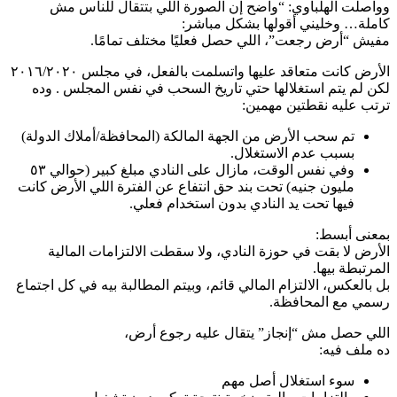
وواصلت الهلباوي: “واضح إن الصورة اللي بتتقال للناس مش
كاملة… وخليني أقولها بشكل مباشر:
مفيش “أرض رجعت”، اللي حصل فعليًا مختلف تمامًا.
الأرض كانت متعاقد عليها واتسلمت بالفعل، في مجلس ٢٠١٦/٢٠٢٠
لكن لم يتم استغلالها حتي تاريخ السحب في نفس المجلس . وده
ترتب عليه نقطتين مهمين:
تم سحب الأرض من الجهة المالكة (المحافظة/أملاك الدولة)
بسبب عدم الاستغلال.
وفي نفس الوقت، مازال على النادي مبلغ كبير (حوالي ٥٣
مليون جنيه) تحت بند حق انتفاع عن الفترة اللي الأرض كانت
فيها تحت يد النادي بدون استخدام فعلي.
بمعنى أبسط:
الأرض لا بقت في حوزة النادي، ولا سقطت الالتزامات المالية
المرتبطة بيها.
بل بالعكس، الالتزام المالي قائم، وبيتم المطالبة بيه في كل اجتماع
رسمي مع المحافظة.
اللي حصل مش “إنجاز” يتقال عليه رجوع أرض،
ده ملف فيه:
سوء استغلال أصل مهم