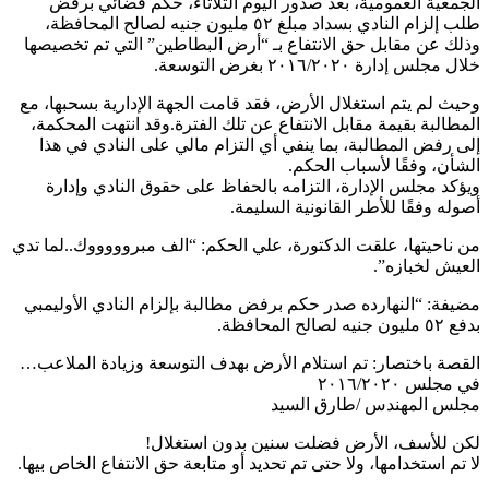
الجمعية العمومية، بعد صدور اليوم الثلاثاء، حكم قضائي برفض
طلب إلزام النادي بسداد مبلغ ٥٢ مليون جنيه لصالح المحافظة،
وذلك عن مقابل حق الانتفاع بـ “أرض البطاطين” التي تم تخصيصها
خلال مجلس إدارة ٢٠١٦/٢٠٢٠ بغرض التوسعة.
وحيث لم يتم استغلال الأرض، فقد قامت الجهة الإدارية بسحبها، مع
المطالبة بقيمة مقابل الانتفاع عن تلك الفترة.وقد انتهت المحكمة،
إلى رفض المطالبة، بما ينفي أي التزام مالي على النادي في هذا
الشأن، وفقًا لأسباب الحكم.
ويؤكد مجلس الإدارة، التزامه بالحفاظ على حقوق النادي وإدارة
أصوله وفقًا للأطر القانونية السليمة.
من ناحيتها، علقت الدكتورة، علي الحكم: “الف مبروووووك..لما تدي
العيش لخبازه”.
مضيفة: “النهارده صدر حكم برفض مطالبة بإلزام النادي الأوليمبي
بدفع ٥٢ مليون جنيه لصالح المحافظة.
القصة باختصار: تم استلام الأرض بهدف التوسعة وزيادة الملاعب…
في مجلس ٢٠١٦/٢٠٢٠
مجلس المهندس /طارق السيد
لكن للأسف، الأرض فضلت سنين بدون استغلال!
لا تم استخدامها، ولا حتى تم تحديد أو متابعة حق الانتفاع الخاص بيها.