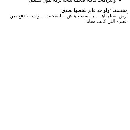
والتزامات مالية ضخمة نتيجة تركه بدون تشغيل
مختتمة: “ولو حد عايز يلخصها بصدق:
أرض استلمناها… ما استغلناهاش… اتسحبت… ولسه بندفع تمن
الفترة اللي كانت معانا”.