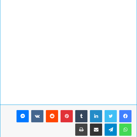
لينكدإن
بينتيريست
ماسنجر
واتساب
تيلقرام
مشاركة عبر البريد
طباعة