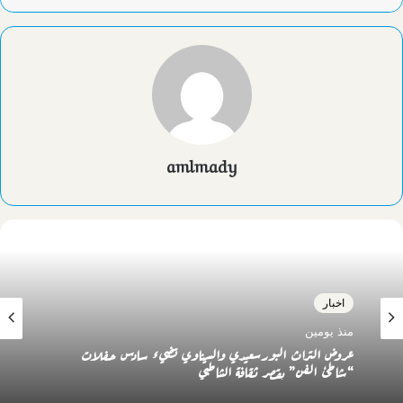
amlmady
اخبار
منذ يومين
عروض التراث البورسعيدي والسيناوي تضيء سادس حفلات
“شاطئ الفن” بقصر ثقافة الشاطبي