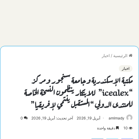
الرئيسية
/
اخبار
اخبار
مكتبة الإسكندرية وجامعة سنجور ومركز
“icealex” للابتكار ينظمون النسخة الخاصة
للمنتدى الدولي “المستقبل ينتمي لإفريقيا”
amlmady
أبريل 19, 2026
آخر تحديث: أبريل 19, 2026
0
10
دقيقة واحدة
فيسبوك
تويتر
لينكدإن