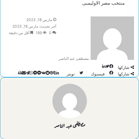
منتخب مصر الاوليمبى
مارس 18, 2023
آخر تحديث: مارس 18, 2023
0
189
أقل من دقيقة
مصطفى عبد الناصر
تويتر
لينكدإن
فيسبوك
شاركها
طباعة
تيلقرام
لينكدإن
ماسنجر
ماسنجر
واتساب
مشاركة
بينتيريست
شاركها
فيسبوك
تويتر
عبر
البريد
مصطفى عبد الناصر