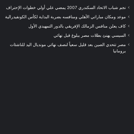
نجم شباب الاتحاد السكندري 2007 يمضي علي أولي خطوات الإحتراف
موعد ومكان مباراتي الأهلي ومنافسه بضربة البداية لكأس الكونفيدرالية
كاف يعلن منافس الزمالك الإفريقي بالدور التمهيدي الأول
السيسي يهنئ بطلات مصر ببلوغ قبل نهائي
مصر تتحدي الصين بعد قليل سعياً لنصف نهائي مونديال اليد للناشئات
برومانيا