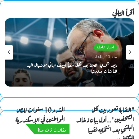
أقرأ التالي
اخبار عاجلة
منذ 10 ساعات
مصر تتحدي الصين بعد قليل سعياً لنصف نهائي مونديال اليد
للناشئات برومانيا
"النقابة تعود بيت لكل
المشدد 10 سنوات للص
الصحفيين "..أول بيان لـ خالد
المواطنين في الإسكندرية
البلشي بعد انتخابه نقيبا
مقالات ذات صلة