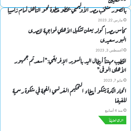
للصحفيين
بالصور منتخب مصر الأوليمبي يخطو خطوة نحو التأهل أمام زامبيا
مارس 22, 2023
كأس مصر| كولر يعلن تشكيل الأهلي لمواجهة المصرى
البورسعيدى
أغسطس 3, 2023
‏‎‏‎‏‎‏‎‏‎‏‎الخطيب مهنئاً أبطال اليد بالسوبر الإفريقي:”أسعدتم جمهور
الأهلى الوفى”
مايو 7, 2023
اتحاد الكرة يشكو أخطاء التحكيم الفرنسي الفجة في شكوة رسمية
للفيفا
منذ 4 أسابيع
اترك تعليقاً