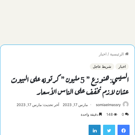
الرئيسية
/
اخبار
اخبار
شريط عاجل
السيسي: هنوزع ” 5 مليون ” كرتونه على البيوت
عشان لازم نخفف على الناس الأسعار
somiaelmassry
مارس 17, 2023
آخر تحديث: مارس 17, 2023
0
148
دقيقة واحدة
فيسبوك
تويتر
لينكدإن