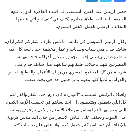
حضر الرئيس عبد الفتاح السيسي إلى استاد القاهرة الدول، اليوم
الجمعة، احتفالية إطلاق مبادرة (كتف في كتف)، والتي ينظمها
التحالف الوطني للعمل الأهلي التنموي.
وقال الرئيس السيسي في كلمه: “أنا مش عارف أشكركم كلكم إزاي،
شايف قدام مني شباب وشابات وأعمار مختلفة، حتى لسه كان فيه
متطوع صغير بيقولي إحنا موجودين، وعايز أقولكم حاجة مهمة،
المصريين كلهم باختلاف طبقاتهم شايفهم هنا، شايف قدام مني
شريحة من كل المجتمع المصري من رجال الأعمال والقطاع الخاص
والدولة، والدنيا كلها بتقوم بدور جميل جدا في وقت صعب”.
واضاف الرئيس السيسي: “النهارده كان لازم أجي أشكر وأقدر لكم
كل اللي بتعملوه وهتعملوه، أن إحنا نساهم في تخفيف الأزمة الكبيرة
اللي بتمر بيها الدنيا ومصر من غلاء الأسعار، ونكون موجودين ونلف
على البيوت ونخفف على الناس الأسعار من خلال الـ5 ملايين كرتونة،
بالإضافة أن فيه ناس كتير بتعمل كده، وأنا على علم بحاجات كتير