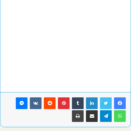
لينكدإن
بينتيريست
ماسنجر
واتساب
تيلقرام
مشاركة عبر البريد
طباعة