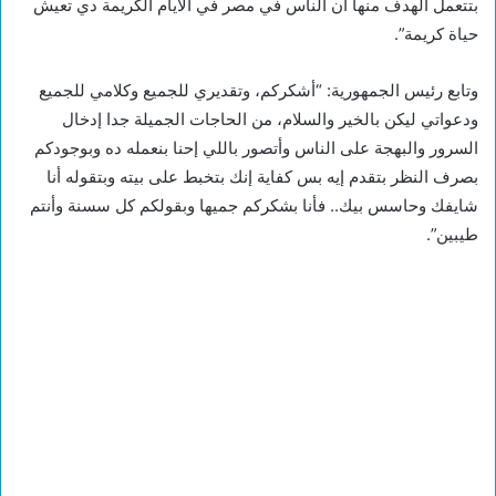
بتتعمل الهدف منها أن الناس في مصر في الأيام الكريمة دي تعيش
حياة كريمة”.
وتابع رئيس الجمهورية: “أشكركم، وتقديري للجميع وكلامي للجميع
ودعواتي ليكن بالخير والسلام، من الحاجات الجميلة جدا إدخال
السرور والبهجة على الناس وأتصور باللي إحنا بنعمله ده وبوجودكم
بصرف النظر بتقدم إيه بس كفاية إنك بتخبط على بيته وبتقوله أنا
شايفك وحاسس بيك.. فأنا بشكركم جميها وبقولكم كل سسنة وأنتم
طيبين”.