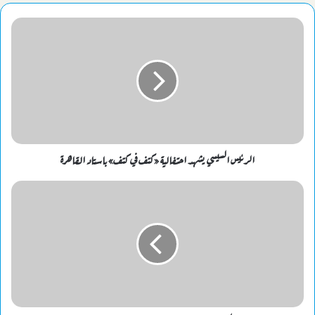
الرئيس السيسي يشهد احتفالية «كتف في كتف» باستاد القاهرة