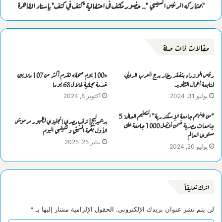
"بمشاركه الرئيس السيسي ".. حضور مكثف فى احتفالية "كتف في كتف" بـإستاد القاهرة
مقالات ذات صلة
رئيس الوزراء يتفقد مطار برج العرب الدولي
«100 يوم صحة» تقدم أكثر من 107 ملايين
لمتابعة أعمال التطوير
خدمة مجانية خلال 68 يوما
يوليو 31, 2024
أكتوبر 8, 2024
“من بينهم جامعة الإسكندرية” التعليم العالى: 5
بريميرليج| ترقب مصري إنجليزي لظهور مرموش
جامعات مصرية ضمن أفضل 1000 جامعة على
الأول بقمة السيتي وتشيلسي اليوم
مستوى العالم
يناير 25, 2025
يوليو 20, 2024
اترك تعليقاً
لن يتم نشر عنوان بريدك الإلكتروني.
الحقول الإلزامية مشار إليها بـ
*