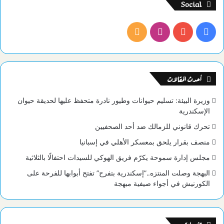
Social
فيسبوك
يوتيوب
انستقرام
ملخص
الموقع
RSS
أحدث المقالات
وزيرة البيئة: تسليم حيوانات وطيور نادرة متحفظ عليها لحديقة حيوان
الإسكندرية
تحرك قانوني للزمالك ضد أحد الصحفيين
منصف بقرار يلحق بمعسكر الأهلي في إسبانيا
مجلس إدارة سموحة يكرّم فريق الهوكي للسيدات احتفالًا بالثلاثية
البهجة وصلت المنتزه..”إسكندرية بتفرح” تفتح أبوابها للفرحة على
الكورنيش في أجواء صيفية مبهجة