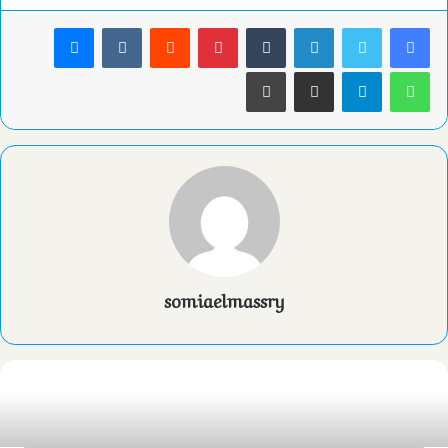
لينكدإن
بينتيريست
ماسنجر
واتساب
تيلقرام
مشاركة عبر البريد
طباعة
somiaelmassry