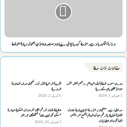
وزارة الكهرباء: مصر مؤمنة كهربائيًا في رمضان ومستعدون لأي أحمال زيادة متوقعة
مقالات ذات صلة
دورى سوبر السلة| أولى الهزايم..زعيم الثغر يخسر
الجريدة الرسمية تنشر قرار تعجيل صرف العلاوة
من الأهلي بالإسكندرية
الدورية
فبراير 1, 2024
أبريل 2, 2023
مدبولي : مصر ستتجاوز الأزمة الاقتصادية خلال
حقيقة إلغاء الدعم على الوحدات السكنية بمبادرة
الفترة المقبلة بالرغم من أن العالم أجمع يمر بنفس
“سكن كل المصريين” لمنخفضى الدخل
المشاكل والاضطرابات
فبراير 24, 2023