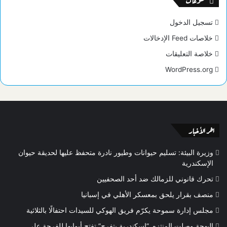
منوعات
تسجيل الدخول
خلاصات Feed الإدخالات
خلاصة التعليقات
WordPress.org
اخر الأخبار
وزيرة البيئة: تسليم حيوانات وطيور نادرة متحفظ عليها لحديقة حيوان
الإسكندرية
تحرك قانوني للزمالك ضد أحد الصحفيين
منصف بقرار يلحق بمعسكر الأهلي في إسبانيا
مجلس إدارة سموحة يكرّم فريق الهوكي للسيدات احتفالًا بالثلاثية
البهجة وصلت المنتزه..”إسكندرية بتفرح” تفتح أبوابها للفرحة على