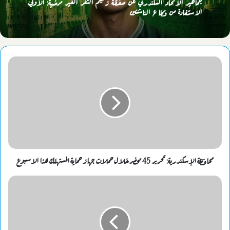
جماهير الاتحاد السكندري عن صفقة زعيم الثغر الغير مرضية: الأولي
الاستفادة من قطاع الناشئين
محافظة الإسكندرية: تحرير 45 محضرخلال حملات جهاز حماية المستهلك هذا الاسبوع