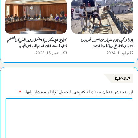
إعادة تركيب جزء منهار من السور الحديدي
محافظ الإسكندرية يستقبل وزير التربية والتعليم
بكوبري التاريخ بمنطقة مينا البصل
لمتابعة استعدادات العام الدراسي الجديد
يوليو 11, 2024
سبتمبر 16, 2023
اترك تعليقاً
لن يتم نشر عنوان بريدك الإلكتروني.
الحقول الإلزامية مشار إليها بـ
*
ا
ل
ت
ع