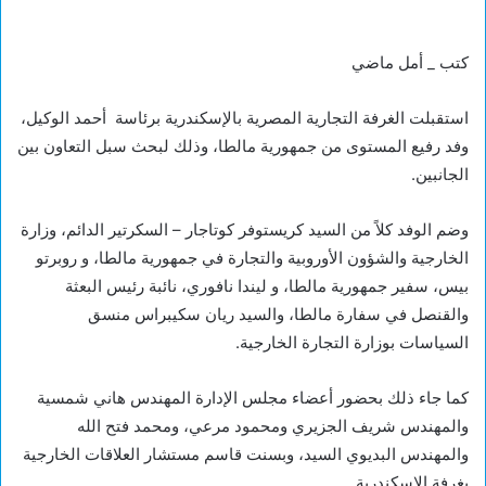
كتب _ أمل ماضي
استقبلت الغرفة التجارية المصرية بالإسكندرية برئاسة أحمد الوكيل،
وفد رفيع المستوى من جمهورية مالطا، وذلك لبحث سبل التعاون بين
الجانبين.
وضم الوفد كلاً من السيد كريستوفر كوتاجار – السكرتير الدائم، وزارة
الخارجية والشؤون الأوروبية والتجارة في جمهورية مالطا، و روبرتو
بيس، سفير جمهورية مالطا، و ليندا نافوري، نائبة رئيس البعثة
والقنصل في سفارة مالطا، والسيد ريان سكيبراس منسق
السياسات بوزارة التجارة الخارجية.
كما جاء ذلك بحضور أعضاء مجلس الإدارة المهندس هاني شمسية
والمهندس شريف الجزيري ومحمود مرعي، ومحمد فتح الله
والمهندس البديوي السيد، وبسنت قاسم مستشار العلاقات الخارجية
بغرفة الإسكندرية.