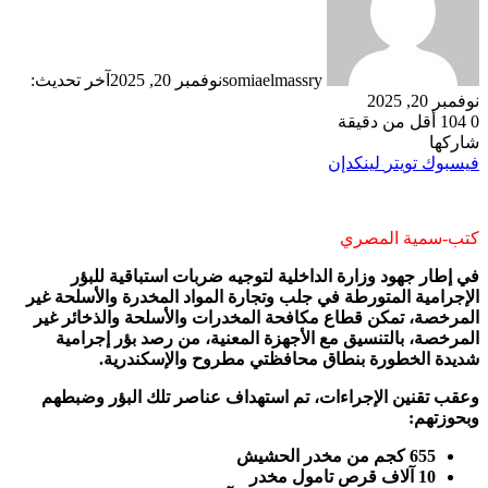
somiaelmassry
نوفمبر 20, 2025
آخر تحديث:
نوفمبر 20, 2025
0
104
أقل من دقيقة
شاركها
فيسبوك
تويتر
لينكدإن
كتب-سمية المصري
في إطار جهود وزارة الداخلية لتوجيه ضربات استباقية للبؤر
الإجرامية المتورطة في جلب وتجارة المواد المخدرة والأسلحة غير
المرخصة، تمكن قطاع مكافحة المخدرات والأسلحة والذخائر غير
المرخصة، بالتنسيق مع الأجهزة المعنية، من رصد بؤر إجرامية
شديدة الخطورة بنطاق محافظتي مطروح والإسكندرية.
وعقب تقنين الإجراءات، تم استهداف عناصر تلك البؤر وضبطهم
وبحوزتهم:
655 كجم من مخدر الحشيش
10 آلاف قرص تامول مخدر