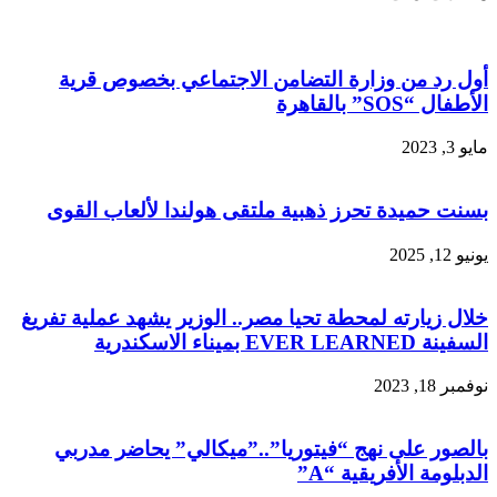
أول رد من وزارة التضامن الاجتماعي بخصوص قرية
الأطفال “SOS” بالقاهرة
مايو 3, 2023
بسنت حميدة تحرز ذهبية ملتقى هولندا لألعاب القوى
يونيو 12, 2025
خلال زيارته لمحطة تحيا مصر.. الوزير يشهد عملية تفريغ
السفينة EVER LEARNED بميناء الاسكندرية
نوفمبر 18, 2023
بالصور على نهج “فيتوريا”..”ميكالي” يحاضر مدربي
الدبلومة الأفريقية “A”