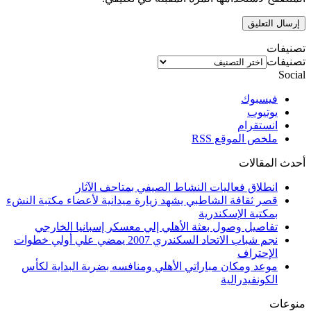
تصنيفات
تصنيفات
Social
فيسبوك
يوتيوب
انستقرام
ملخص الموقع RSS
أحدث المقالات
انطلاق فعاليات النشاط الصيفي بمتاحف الآثار
قصر ثقافة الشاطبي يشهد زيارة ميدانية لأعضاء مكتبة النشء
بمكتبة الإسكندرية
تفاصيل وصول بعثة الأهلي إلي معسكر إسبانيا الخارجي
نجم شباب الاتحاد السكندري 2007 يمضي علي أولي خطوات
الإحتراف
موعد ومكان مباراتي الأهلي ومنافسه بضربة البداية لكأس
الكونفيدرالية
منوعات