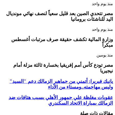
منذ يوم واحد
مصر تتحدي الصين بعد قليل سعياً لنصف نهائي مونديال
اليد للناشئات برومانيا
منذ يوم واحد
وزارة المالية تكشف حقيقة صرف مرتبات أغسطس
مبكراً
منذ يومين
مصر تودع كأس أمم إفريقيا بخسارة ثالثة مزلة أمام
نيجيريا
يانيك فيريرا: أتمني من جماهير الزمالك دعم "السيد"
وليس مهاجمته..ومستاء من الآداء
عقوبات مغلظة علي جمهور الأهلي بسبب هتافات ضد
الزمالك بمباراة الاتحاد السكندري
مقالات ذات صلة