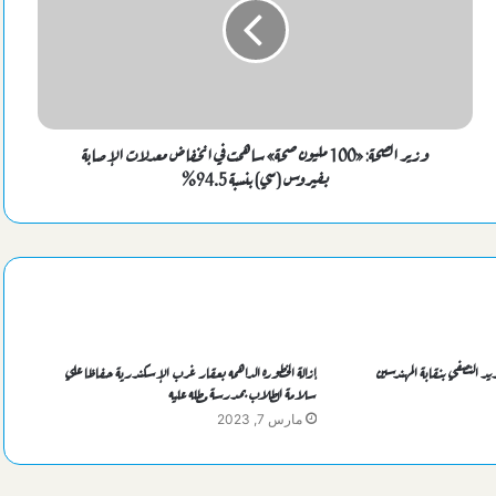
وزير الصحة: «100 مليون صحة» ساهمت في انخفاض معدلات الإصابة
بفيروس (سي) بنسبة 94.5%
يد النصفي بنقابة المهندسين
إزالة الخطوره الداهمه بعقار غرب الإسكندرية حفاظا علي
سلامة الطلاب بمدرسة مطله عليه
مارس 7, 2023