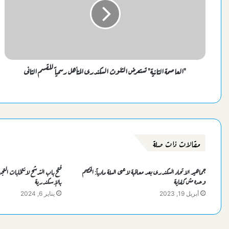
"العاصمة الثانية" تستعرض الثلوث السكندرى المتأهل رسمياً للقسم الثانى
مقالات ذات صلة
جماهير الاتحاد السكندرى بعد معاقبة لاعبى السلة مادياً: الخصم
فتح باب الترشح لانتخابات التجد
وحده مش كفاية
بالإسكندرية
أبريل 19, 2023
يناير 6, 2024