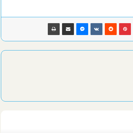
بينتيريست
ماسنجر
مشاركة عبر البريد
طباعة
محافظ الإسكندرية: حملات نظافة مكثفة مرتقبة بعد تعيين قيادات جديدة
لنهضة مصر
جماهير الاتحاد السكندري عن صفقة زعيم الثغر الغير مرضية: الأولي