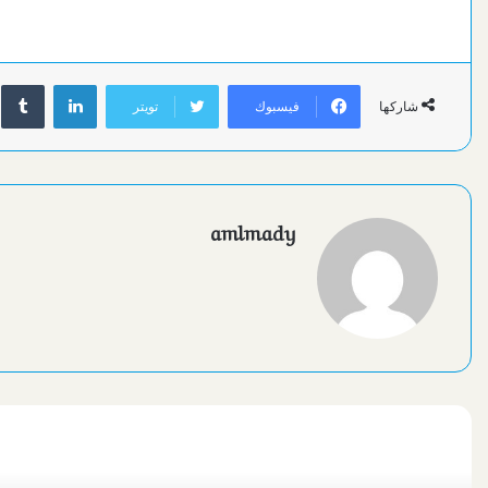
لينكدإن
فيسبوك
تويتر
شاركها
amlmady
أقرأ التالي