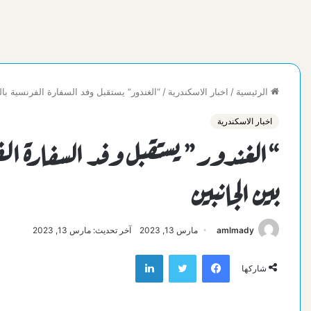
الرئيسية
/
اخبار الاسكندرية
/
“الغندور” يستقبل وفد السفارة الفرنسية بال
اخبار الاسكندرية
“الغندور” يستقبل وفد السفارة الف
بين الجانبين
amlmady
مارس 13, 2023
آخر تحديث: مارس 13, 2023
فيسبوك
تويتر
لينكدإن
شاركها