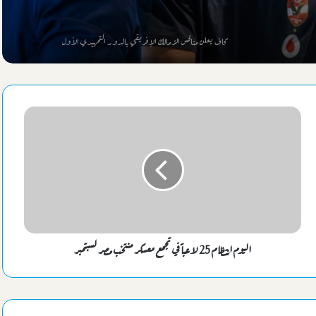
كاف يعلن منافس الزمالك الإفريقي بالدور التمهيدي الأول
السيسي يهنئ بطلات مصر ببلوغ قبل نهائي
تفاصيل عرض وشروط الزمالك لبيع “بيزيرا” لشباب الأهلي
تفاصيل وصول بعثة الأهلي إلي معسكر إسبانيا الخارجي
نجم شباب الاتحاد السكندري 2007 يمضي علي أولي خطوات الإحتراف
اليوم انتظام 25 لاعباً في تجمع معسكر منتخب مصر لسبتمبر
موعد ومكان مباراتي الأهلي ومنافسه بضربة البداية لكأس الكونفيدرالية