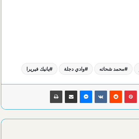
محمد شحاته
وادي دجلة
يانيك فيريرا
بينتيريست
ماسنجر
مشاركة عبر البريد
طباعة
تفاصيل وصول بعثة الأهلي إلي معسكر إسبانيا الخارجي
نجم شباب الاتحاد السكندري 2007 يمضي علي أولي خطوات الإحتراف