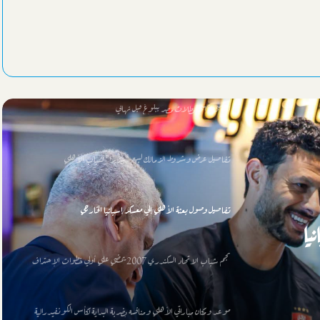
موعد ومكان مباراتي الأهلي ومنافسه بضربة البداية لكأس الكونفيدرالية
كاف يعلن منافس الزمالك الإفريقي بالدور التمهيدي الأول
السيسي يهنئ بطلات مصر ببلوغ قبل نهائي
تفاصيل عرض وشروط الزمالك لبيع “بيزيرا” لشباب الأهلي
تفاصيل وصول بعثة الأهلي إلي معسكر إسبانيا الخارجي
يا
نجم شباب الاتحاد السكندري 2007 يمضي علي أولي خطوات الإحتراف
موعد ومكان مباراتي الأهلي ومنافسه بضربة البداية لكأس الكونفيدرالية