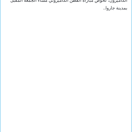
الكاميرون، لخوض مباراة القطن الكاميروني مساء الجمعة المقبل
بمدينة جاروا..