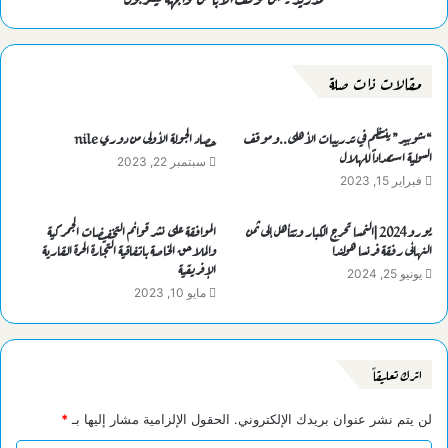
مقالات ذات صلة
“شوبير” ينتظم في تدريبات الأهلى..وموقف
حصاد الجولة الأولى من دوري nile
السولية استعداداً للهلال
سبتمبر 22, 2023
فبراير 15, 2023
يورو2024 |النمسا تحرج الكبار وتتأهل إلى ثمن
الموافقة على نشر قوائم التخفيضات الجمركية
النهائى رفقة فرنسا هولندا
والملاحق الخاصة باتفاقية التجارة الحرة القارية
الإفريقية
يونيو 25, 2024
مايو 10, 2023
اترك تعليقاً
لن يتم نشر عنوان بريدك الإلكتروني.
الحقول الإلزامية مشار إليها بـ
*