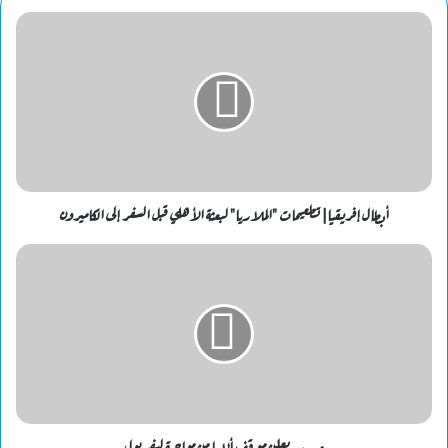
أبطال إفريقيا| تطعيمات "الملاريا" لبعثة الأهلي قبل السفر إلى الكاميرون
مدريد يعلن موقف ألابا من مواجهة ليفربول