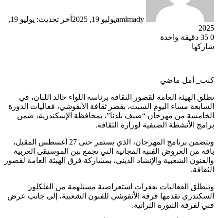
amlmady
يوليو 19, 2025
آخر تحديث: يوليو 19,
2025
0
35
دقيقة واحدة
شاركها
تويتر
لينكدإن
فيسبوك
كتب_ أمل ماضي
تطلق الهيئة العامة لقصور الثقافة برئاسة اللواء خالد اللبان، في
السابعة مساء اليوم السبت، بقصر ثقافة الأنفوشي، فعاليات الدورة
الخامسة من مهرجان “صيف بلدنا”، بمحافظة الإسكندرية، ضمن
برامج الأنشطة الصيفية لوزارة الثقافة.
ويتضمن برنامج المهرجان، الذي يستمر حتى 27 أغسطس المقبل،
باقة من العروض الفنية المجانية التي تجمع بين الموسيقى العربية
والفنون الشعبية والإنشاد الديني، بمشاركة فرق الهيئة العامة لقصور
الثقافة.
وتنطلق الفعاليات بفقرات استعراضية مستلهمة من الفلكلور
السكندري تقدمها فرقة الأنفوشي للفنون الشعبية، إلى جانب عرض
فني لفرقة التنورة التراثية.