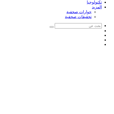
تكنولوجيا
المزيد
حوارات صحفية
تحقيقات صحفية
بحث
ملخص
عن
انستقرام
الموقع
يوتيوب
RSS
فيسبوك