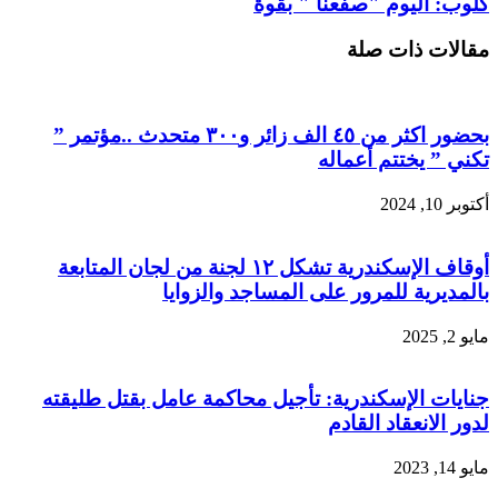
كلوب: اليوم "صفعنا " بقوة
مقالات ذات صلة
بحضور اكثر من ٤٥ الف زائر و٣٠٠ متحدث ..مؤتمر ”
تكني ” يختتم أعماله
أكتوبر 10, 2024
أوقاف الإسكندرية تشكل ١٢ لجنة من لجان المتابعة
بالمديرية للمرور على المساجد والزوايا
مايو 2, 2025
جنايات الإسكندرية: تأجيل محاكمة عامل بقتل طليقته
لدور الانعقاد القادم
مايو 14, 2023