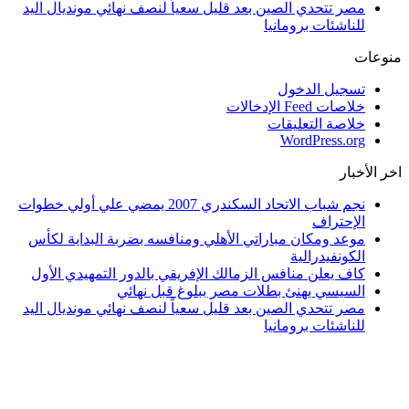
مصر تتحدي الصين بعد قليل سعياً لنصف نهائي مونديال اليد
للناشئات برومانيا
منوعات
تسجيل الدخول
خلاصات Feed الإدخالات
خلاصة التعليقات
WordPress.org
اخر الأخبار
نجم شباب الاتحاد السكندري 2007 يمضي علي أولي خطوات
الإحتراف
موعد ومكان مباراتي الأهلي ومنافسه بضربة البداية لكأس
الكونفيدرالية
كاف يعلن منافس الزمالك الإفريقي بالدور التمهيدي الأول
السيسي يهنئ بطلات مصر ببلوغ قبل نهائي
مصر تتحدي الصين بعد قليل سعياً لنصف نهائي مونديال اليد
للناشئات برومانيا