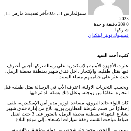
مسؤل
مارس 11, 2023
آخر تحديث: مارس 11,
2023
0
209
دقيقة واحدة
شاركها
فيسبوك
تويتر
لينكدإن
كتب: أحمد السيد
عثرت الأجهزة الأمنية بالإسكندرية علي رساله تركها أجنبي أعترف
فيها بقتل طفليه، والإنتحار داخل فندق شهير بمنطقة محطة الرمل ،
حيث عثر على جثامينهم مساء السبت .
وبحسب التحريات الاولية، اعترف الأب في الرسالة بقتل طفليه قبل
انتحاره انتقامًا من زوجته، وعلل ذلك بشكه الدائم فيها.
كان اللواء خالد البروي، مساعد الوزير مدير أمن الإسكندرية، تلقى
إخطارًا من قسم شرطة العطارين بورود بلاغ من إدارة فندق شهير
بشارع الشهداء بمنطقة محطة الرمل، بالعثور على 3 جثث.انتقل
ضباط مباحث القسم رفقة سيارات الإسعاف إلى موقع البلاغ
وتبين من الفحص وجود جثة شخص من دولة مدغشقر، 45 سنة،