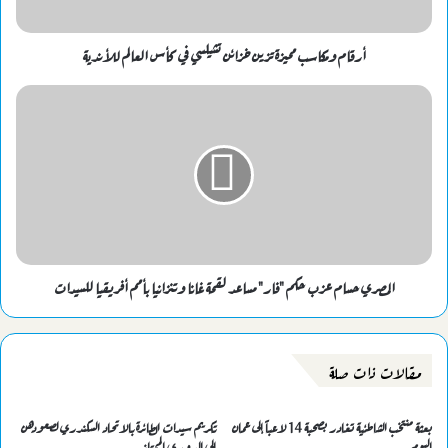
أرقام ومكاسب مميزة تزين خزائن تشيلسي في كأس العالم للأندية
المصري حسام عزب حكم "فار" مساعد لقمة غانا وتنزانيا بأمم أفريقيا للسيدات
مقالات ذات صلة
بعثة منتخب الشاطئية تغادر بصحبة 14 لاعباً إلى عمان
تكريم سيدات الطائرة بالاتحاد السكندري لصعودهن
اليوم
إلى الدوري الممتاز