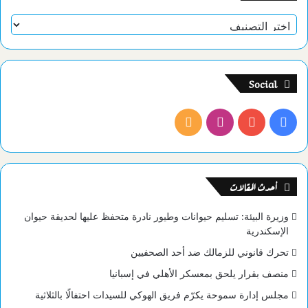
تصنيفات
Social
فيسبوك
يوتيوب
انستقرام
ملخص
الموقع
RSS
أحدث المقالات
وزيرة البيئة: تسليم حيوانات وطيور نادرة متحفظ عليها لحديقة حيوان
الإسكندرية
تحرك قانوني للزمالك ضد أحد الصحفيين
منصف بقرار يلحق بمعسكر الأهلي في إسبانيا
مجلس إدارة سموحة يكرّم فريق الهوكي للسيدات احتفالًا بالثلاثية