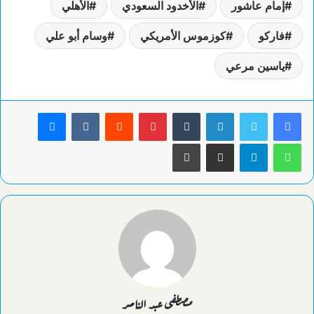
إمام عاشور
الأخدود السعودي
الأهلي
فاركو
كوزموس الأمريكي
وسام أبو علي
ياسين مرعي
لينكدإن
بينتيريست
ماسنجر
واتساب
تيلقرام
مشاركة عبر البريد
طباعة
مصطفى عبد الناصر