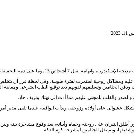
2023
على ذمة التحقيقات بتهمة القتل العمد بدائرة الرمل ثان.
ودفن الجثامين وتسليمهم لذويهم بعد توقيع الطب الشرعى ومعاينة الني
 والصدر والقلب للمجنى عليهم مما أدت إلى تهتك ونزيف حاد.
 عشوائى على أولاده وزوجته، وبدأت الواقعة عندما تلقى مدير أمن 
ر أطلق النيران على زوجته وحماه وأبنائه، بعد وقوع مشاجرة بينه وبين
وشقيقها، وتم نقل الجثامين لمشرحة كوم الدكة.