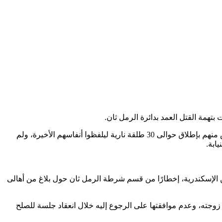
واعترف المتهم أمام النيابة بارتكابه الجريمة، بسبب ضغط أهل زوجته عليه ومشاكل زوجية استمرت لفترة طويلة، وفى لحظة قرر أن يتخلص منهم بإطلاق حوالى 30 طلقة نارية ليلفظوا أنفاسهم الأخيرة، ولم
ابة.
الإسكندرية، إخطارًا من قسم شرطة الرمل ثان حول بلاغ من أهالى
 زوجته، وعدم موافقتها على الرجوع إليه خلال انعقاد جلسة للصلح