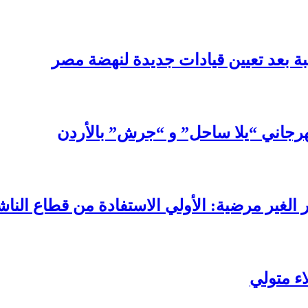
ة بعد تعيين قيادات جديدة لنهضة مصر
رجاني “يلا ساحل” و “جرش” بالأردن
الغير مرضية: الأولي الاستفادة من قطاع الناش
اء متولي