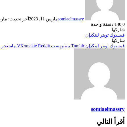
somiaelmassry
مارس 11, 2023
آخر تحديث: مارس 11, 
0
140
دقيقة واحدة
شاركها
فيسبوك
تويتر
لينكدإن
شاركها
فيسبوك
تويتر
لينكدإن
بينتيريست
ماسنجر
م
somiaelmassry
أقرأ التالي