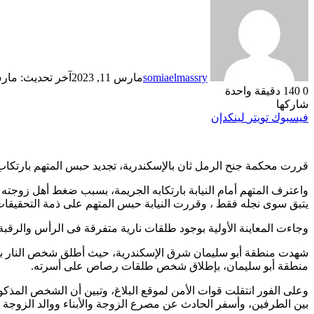
somiaelmassry
مارس 11, 2023
آخر تحديث: مارس 11, 
0
140
دقيقة واحدة
شاركها
فيسبوك
تويتر
لينكدإن
قررت محكمة جنح الرمل ثان بالإسكندرية، تجديد حبس المتهم بارتكاب مذبحة الإسكندرية، واتهامه بقتل 7 أشخاص 15 يوما 
يتبق سوى نجله فقط ، وقررت النيابة حبس المتهم على ذمة التحقيقات 
وجاءت المعاينة الأولية بوجود طلقات نارية متفرقة فى الرأس والرقبة
شهدت منطقة أبو سليمان شرق الإسكندرية، حيث أطلق شخص النار بشكل
منطقة أبو سليمان، بإطلاق شخص طلقات رصاص على أسرته.
وعلى الفور انتقلت قوات الأمن لموقع البلاغ، وتبين أن الشخص المذكو
بين الطرفين، وأسفر الحادث عن مصرع الزوجة والأبناء ووالد الزوجة 