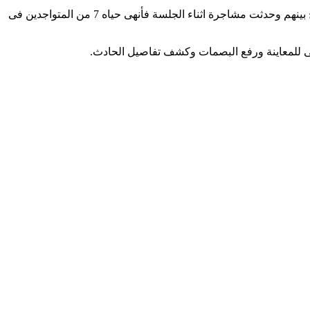
وقال شهود عيان إن سبب الحادث هى خلافات زوجية وتدخلت أسرة المجنى عليها ولم يحدث توافق فقرر انهاء حياتهم ورفضت الزوجة الصلح بينهم وحدثت مشاجرة اثناء الجلسة فأنهى حياه 7 من المتواجدين فى
ئى للمعاينة ورفع البصمات وكشف تفاصيل الحادث.