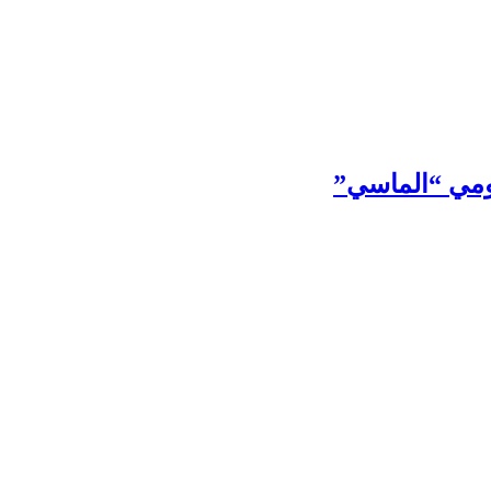
قومي “الماسي”