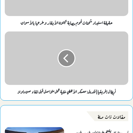
حقيقة استيراد شحنات لحوم مصابة بجنون الأبقار وطرحها بالأسواق
أبطال إفريقيا| قنديل: معسكر الأهلي خلية عمل متواصل قبل لقاء صن داونز
مقالات ذات صلة
أمير دولة قطر يفتتح بطولة كأس العرب اليوم