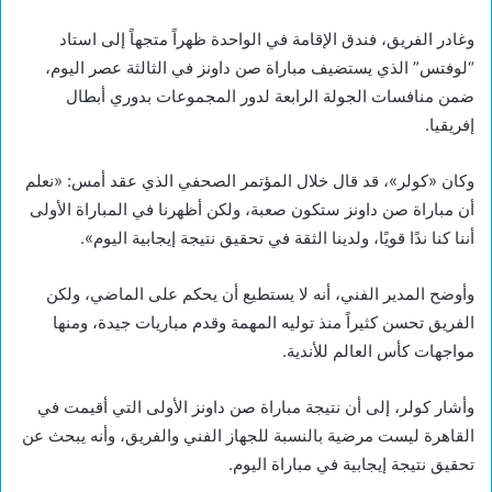
وغادر الفريق، فندق الإقامة في الواحدة ظهراً متجهاً إلى استاد
“لوفتس” الذي يستضيف مباراة صن داونز في الثالثة عصر اليوم،
ضمن منافسات الجولة الرابعة لدور المجموعات بدوري أبطال
إفريقيا.
وكان «كولر»، قد قال خلال المؤتمر الصحفي الذي عقد أمس: «نعلم
أن مباراة صن داونز ستكون صعبة، ولكن أظهرنا في المباراة الأولى
أننا كنا ندًا قويًا، ولدينا الثقة في تحقيق نتيجة إيجابية اليوم».
وأوضح المدير الفني، أنه لا يستطيع أن يحكم على الماضي، ولكن
الفريق تحسن كثيراً منذ توليه المهمة وقدم مباريات جيدة، ومنها
مواجهات كأس العالم للأندية.
وأشار كولر، إلى أن نتيجة مباراة صن داونز الأولى التي أقيمت في
القاهرة ليست مرضية بالنسبة للجهاز الفني والفريق، وأنه يبحث عن
تحقيق نتيجة إيجابية في مباراة اليوم.