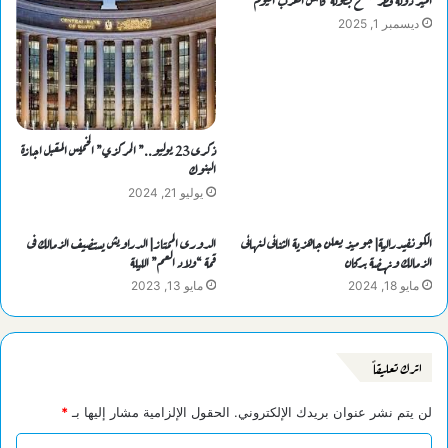
ديسمبر 1, 2025
ذكرى 23 يوليو..” المركزي” الخميس المقبل اجازة
البنوك
يوليو 21, 2024
الكونفيدرالية| جوميز يعلن جاهزية الثنائى لنهائى
الدورى الممتاز| الدراويش يستضيف الزمالك فى
الزمالك ونهضة بركان
قمة “ولاد العم” الليلة
مايو 18, 2024
مايو 13, 2023
اترك تعليقاً
لن يتم نشر عنوان بريدك الإلكتروني.
الحقول الإلزامية مشار إليها بـ
*
ا