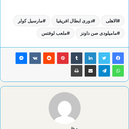
الاهلى
دورى ابطال افريقيا
مارسيل كولر
ماميلودى صن داونز
ملعب لوفتس
لينكدإن
بينتيريست
ماسنجر
واتساب
تيلقرام
مشاركة عبر البريد
طباعة