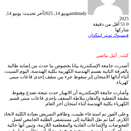
amlmady
يونيو 14, 2025
آخر تحديث: يونيو 14,
2025
0
51
أقل من دقيقة
شاركها
فيسبوك
تويتر
لينكدإن
كتب_ أمل ماضي
أصدرت جامعة الإسكندرية بيانا بخصوص ما حدث من إصابة طالبة
بالفرقة الثانية بقسم الهندسة الكهربية بكلية الهندسة، اليوم السبت،
أثناء أدائها الامتحان إثر سقوط جزء من سقف إحدى قاعات مبنى
كهرباء.
وأشارت جامعة الإسكندرية أن الانهيار حدث نتيجة تصدع وهبوط
بطبقة التغطية والدهان ببلاطة السقف بإحدى قاعات مبنى قسم
الكهرباء بكلية الهندسة أثناء امتحان آخر العام.
وعلى الفور تم استدعاء طبيب، وطاقم التمريض بعيادة الكلية لاتخاذ
اللازم، كما تم نقل الطالبة إلى مستشفى الطلبة الجامعي لعمل
الفحوصات والإشاعات العادية والمقطعية اللازمة، وتبين أنها خالية
من أي كسور أو نزيف، ووجود جرح بفروة الرأس تطلب عمل غرز