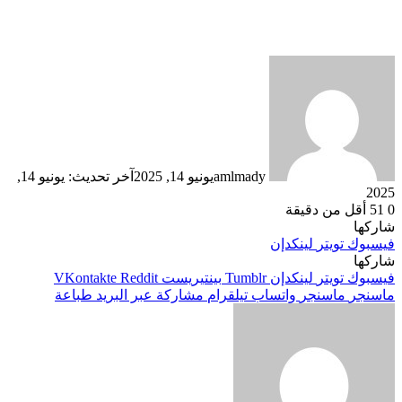
amlmady
يونيو 14, 2025
آخر تحديث: يونيو 14,
2025
0
51
أقل من دقيقة
شاركها
فيسبوك
تويتر
لينكدإن
شاركها
فيسبوك
تويتر
لينكدإن
بينتيريست
ماسنجر
ماسنجر
واتساب
تيلقرام
مشاركة عبر البريد
طباعة