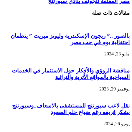
مصر المغلقة للجولف بنادي سبورتنج
مقالات ذات صلة
بالصور ..” ريجون الإسكندرية وليونز ميريت ” ينظمان
احتفالية يوم في حب مصر
مايو 23, 2024
مناقشة الروؤي والأفكار حول الاستثمار في الخدمات
السياحية بالمواقع الأثرية والتراثية
نوفمبر 29, 2023
نقل لاعب سبورتنج للمستشفى بالاسعاف..وسبورتنج
يشكر فريقه رغم ضياع حلم الصعود
يونيو 26, 2024