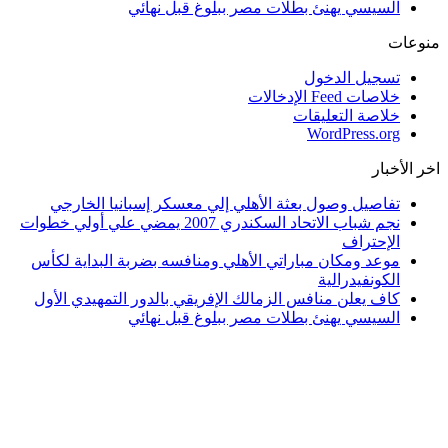
السيسي يهنئ بطلات مصر ببلوغ قبل نهائي
منوعات
تسجيل الدخول
خلاصات Feed الإدخالات
خلاصة التعليقات
WordPress.org
اخر الأخبار
تفاصيل وصول بعثة الأهلي إلي معسكر إسبانيا الخارجي
نجم شباب الاتحاد السكندري 2007 يمضي علي أولي خطوات
الإحتراف
موعد ومكان مباراتي الأهلي ومنافسه بضربة البداية لكأس
الكونفيدرالية
كاف يعلن منافس الزمالك الإفريقي بالدور التمهيدي الأول
السيسي يهنئ بطلات مصر ببلوغ قبل نهائي