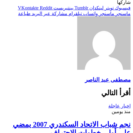
شاركها
فيسبوك
تويتر
لينكدإن
بينتيريست
ماسنجر
ماسنجر
واتساب
تيلقرام
مشاركة عبر البريد
طباعة
مصطفى عبد الناصر
أقرأ التالي
اخبار عاجلة
منذ يومين
نجم شباب الاتحاد السكندري 2007 يمضي
علي أولي خطوات الإحتراف