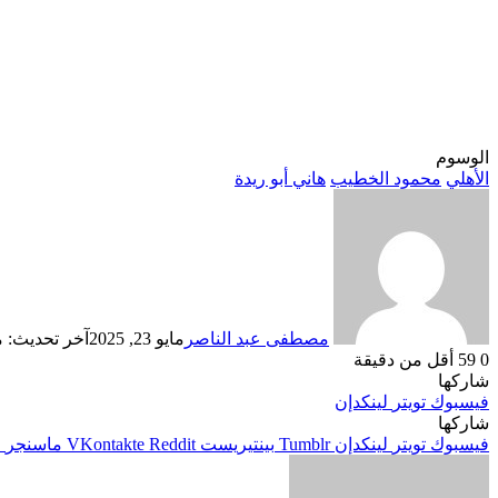
الوسوم
الأهلي
محمود الخطيب
هاني أبو ريدة
مصطفى عبد الناصر
مايو 23, 2025
آخر تحديث: مايو 23
0
59
أقل من دقيقة
شاركها
فيسبوك
تويتر
لينكدإن
شاركها
فيسبوك
تويتر
لينكدإن
بينتيريست
ماسنجر
م