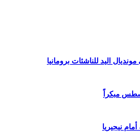
ونديال اليد للناشئات برومانيا
سطس مبكراً
مام نيجيريا