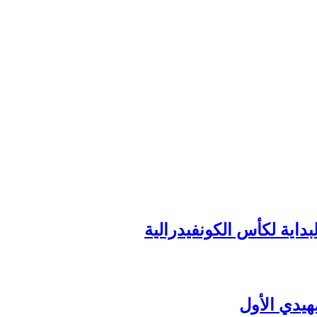
داية لكأس الكونفيدرالية
هيدي الأول