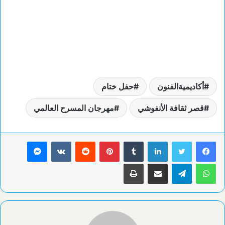
أكاديميةالفنون
حفل ختام
قصر ثقافة الأنفوشي
مهرجان المسرح العالمي
لينكدإن
بينتيريست
ماسنجر
واتساب
تيلقرام
مشاركة عبر البريد
طباعة