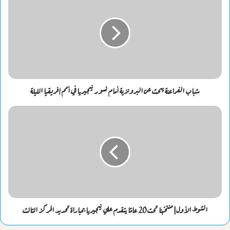
شباب الفراعنة يبحث عن البرونزية أمام نسور نيجيريا في أمم إفريقيا الليلة
الشوط الأول| منتخبنا تحت 20 عامًا يتقدم علي نيجيريا بمباراة تحديد المركز الثالث