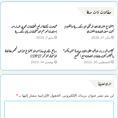
مقالات ذات صلة
اجتماع مشترك بين غرفتي الإسكندرية والفيوم
حملات مكثفة لرفع المخلفات بمحيط المدارس
لبحث سبل التعاون المشترك
إستعدادا لموسم الامتحانات بالإسكندرية
يناير 21, 2026
مايو 7, 2023
مجلس الوزراء يوافق على إنشاء وحدة “البريكس”
سامح شكري يترأس الاجتماع الأخير لمجموعة قادة
بالمجلس لبحث ملفات التعاون مع التجمع
الأعمال لمؤتمر COP27
أغسطس 30, 2023
نوفمبر 14, 2023
اترك تعليقاً
لن يتم نشر عنوان بريدك الإلكتروني.
الحقول الإلزامية مشار إليها بـ
*
ا
ل