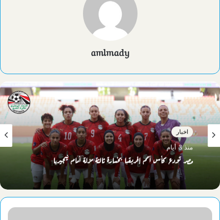
amlmady
اخبار
منذ 4 أيام
اخبار
منذ 3 أيام
جامعة الإسكندرية تستضيف ندوة تثقيفية عن حروب الأجيال وبناء
الوعي الوطني
مصر تودع كأس أمم إفريقيا بخسارة ثالثة مزلة أمام نيجيريا