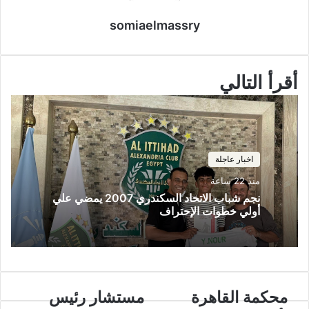
somiaelmassry
أقرأ التالي
اخبار عاجلة
منذ 22 ساعة
نجم شباب الاتحاد السكندري 2007 يمضي علي
أولي خطوات الإحتراف
محكمة القاهرة
مستشار رئيس