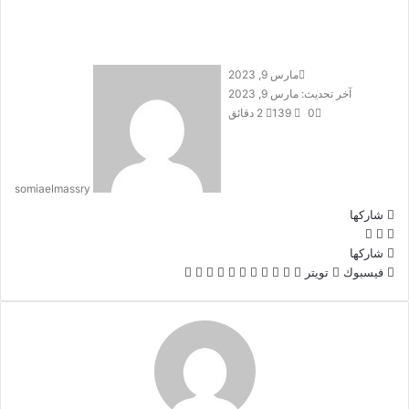
مارس 9, 2023
آخر تحديث: مارس 9, 2023
0
139
2 دقائق
somiaelmassry
شاركها
تويتر
فيسبوك
لينكدإن
شاركها
لينكدإن
بينتيريست
ماسنجر
ماسنجر
واتساب
تيلقرام
طباعة
مشاركة
فيسبوك
تويتر
عبر
البريد