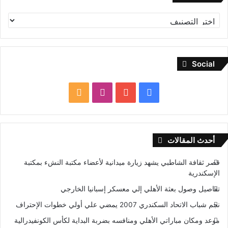
تصنيفات
Social
فيسبوك
يوتيوب
انستقرام
ملخص
الموقع
RSS
أحدث المقالات
قصر ثقافة الشاطبي يشهد زيارة ميدانية لأعضاء مكتبة النشء بمكتبة
الإسكندرية
تفاصيل وصول بعثة الأهلي إلي معسكر إسبانيا الخارجي
نجم شباب الاتحاد السكندري 2007 يمضي علي أولي خطوات الإحتراف
موعد ومكان مباراتي الأهلي ومنافسه بضربة البداية لكأس الكونفيدرالية