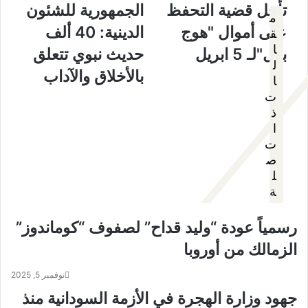
تأجل قضية التحفظ
الجمهورية للشئون
م
على أموال "هوج
الدينية: 40 ألف
ق
ا
بول"لـ 5 ابريل
حديث نبوي تتعلق
ل
بالأخلاق والآداب
ا
ت
ذ
ا
ت
ص
ل
ة
رسمياً عودة “وليد قداح” لصفوف “كوماندوز”
الزمالك من أوروبا
نوفمبر 5, 2025
جهود وزارة الهجرة في الأزمة السودانية منذ