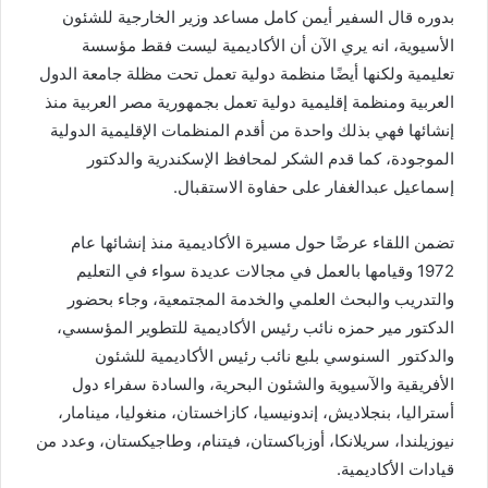
بدوره قال السفير أيمن كامل مساعد وزير الخارجية للشئون
الأسيوية، انه يري الآن أن الأكاديمية ليست فقط مؤسسة
تعليمية ولكنها أيضًا منظمة دولية تعمل تحت مظلة جامعة الدول
العربية ومنظمة إقليمية دولية تعمل بجمهورية مصر العربية منذ
إنشائها فهي بذلك واحدة من أقدم المنظمات الإقليمية الدولية
الموجودة، كما قدم الشكر لمحافظ الإسكندرية والدكتور
إسماعيل عبدالغفار على حفاوة الاستقبال.
تضمن اللقاء عرضًا حول مسيرة الأكاديمية منذ إنشائها عام
1972 وقيامها بالعمل في مجالات عديدة سواء في التعليم
والتدريب والبحث العلمي والخدمة المجتمعية، وجاء بحضور
الدكتور مير حمزه نائب رئيس الأكاديمية للتطوير المؤسسي،
والدكتور السنوسي بلبع نائب رئيس الأكاديمية للشئون
الأفريقية والآسيوية والشئون البحرية، والسادة سفراء دول
أستراليا، بنجلاديش، إندونيسيا، كازاخستان، منغوليا، مينامار،
نيوزيلندا، سريلانكا، أوزباكستان، فيتنام، وطاجيكستان، وعدد من
قيادات الأكاديمية.