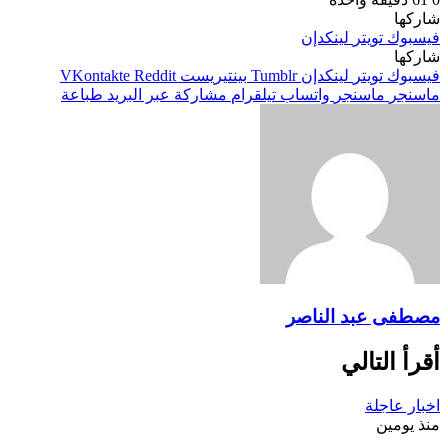
شاركها
فيسبوك
تويتر
لينكدإن
شاركها
فيسبوك
تويتر
لينكدإن
بينتيريست
ماسنجر
ماسنجر
واتساب
تيلقرام
مشاركة عبر البريد
طباعة
مصطفى عبد الناصر
أقرأ التالي
اخبار عاجلة
منذ يومين