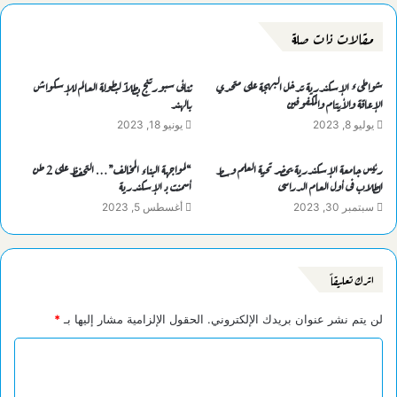
مقالات ذات صلة
شواطىء الإسكندرية تدخل البهجة على متحدي
ثنائى سبورتنج بطلاً لبطولة العالم للإسكواش
الإعاقة والأيتام والمكفوفين
بالهند
يوليو 8, 2023
يونيو 18, 2023
رئيس جامعة الإسكندرية يحضر تحية العلم وسط
“لمواجهة البناء المخالف”… التحفظ على 2 طن
الطلاب فى أول العام الدراسى
أسمنت بـ الإسكندرية
سبتمبر 30, 2023
أغسطس 5, 2023
اترك تعليقاً
لن يتم نشر عنوان بريدك الإلكتروني.
الحقول الإلزامية مشار إليها بـ
*
ا
ل