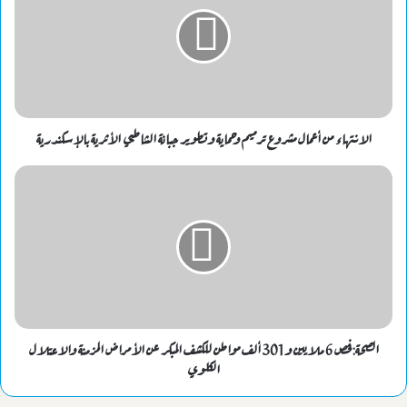
الانتهاء من أعمال مشروع ترميم وحماية وتطوير جبانة الشاطبي الأثرية بالإسكندرية
الصحة: فحص 6 ملايين و301 ألف مواطن للكشف المبكر عن الأمراض المزمنة والاعتلال
الكلوي