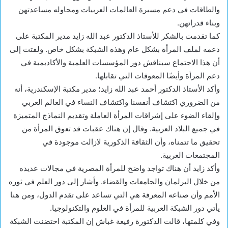
والطاقات في دعم مسيرة العالمات العربيات ومحاوله مساعدتهن
وبناء قدراتهن.
كما تقدمت بالشكر للأستاذ الدكتور عبد الله زايد مدير المكتبة على
دعمه لملف المرأة بشكل عام وهذه الشبكة بشكل خاص. ولفتت إلى
أن هذا الاجتماع سيناقش دور المؤسسات العلمية والأكاديمية في
دعم المرأة وأيضًا المعوقات التي تقابلها.
وأكد الأستاذ الدكتور أحمد عبد الله زايد؛ مدير مكتبة الإسكندرية، أنه
من الضروري اكتشاف أنفسنا واكتشاف النساء في العالم العربي
وإلقاء الضوء على إشراقات المرأة العاملة وتقديم النماذج المتميزة
في جميع البلاد العربية. وقال إن هناك عقبات قد تعوق المرأة من
تحقيق ما تتمناه، وأن الثقافة الذكورية لازالت موجودة في
المجتمعات العربية.
وأكد زايد أن هناك تواجد واضح للمرأة المصرية في مجالات عديده
من خلال البرلمان والجامعات والقضاء. وأشار إلى دور العلم في ثوره
الأمم وأن صناعه المعرفة هي التي تساعد على تقدم الدول، ومن هنا
يأتي دور الشبكة العربية للمرأة في العلوم والتكنولوجيا.
وفي كلمتها، قالت الدكتورة رفيعة غباش إن المكتبة احتضنت الشبكة