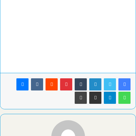
لينكدإن
بينتيريست
ماسنجر
واتساب
تيلقرام
مشاركة عبر البريد
طباعة