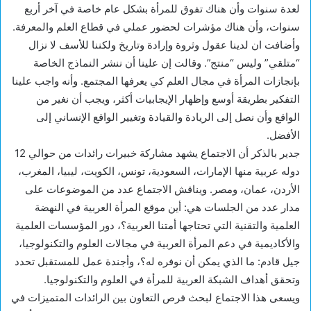
لعدة سنوات وأن هناك تفوق للمرأة بشكل عام خاصة في آخر أربع
سنوات، وأن هناك مؤشرات لحضور عملي في قطاع العلم والمعرفة.
وأضافت ان لدينا عقول وثروة وإرادة وتاريخ ولكننا للأسف لا نزال
“متلقي” وليس “منتج”. وقالت إن علينا أن ننشر النماذج الخاصة
بإنجازات المرأة في مجال العلم كي يعرفها المجتمع. وأنه واجب علينا
التفكير بطريقة أوسع وإظهار الإيجابيات أكثر، ويجب أن نغير من
الواقع وأن نصل إلى الريادة والقيادة وتغيير الواقع الإنساني إلى
الأفضل.
جدير بالذكر أن الاجتماع يشهد مشاركة خبيرات رائدات من حوالي 12
دوله عربية منها الإمارات، السعودية، تونس، الكويت، ليبيا، المغرب،
الأردن، عمان، ومصر. ويناقش الاجتماع عدد من الموضوعات على
مدار عدد من الجلسات هي: أين موقع المرأة العربية في النهضة
العلمية والتقنية التي تحتاجها أمتنا العربية؟، دور المؤسسات العلمية
والأكاديمية في دعم المرأة العربية في مجالات العلوم والتكنولوجيا،
جيل قادم: ما الذي يمكن أن نوفره له؟، وأجندة عمل للمستقبل تحدد
وتحقق أهداف الشبكة العربية للمرأة في العلوم والتكنولوجيا.
ويسعى هذا الاجتماع لبحث فرص التعاون بين الرائدات المتميزات في