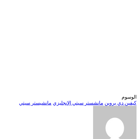
الوسوم
كيفين دي بروين
مانشستر سيتي الإنجليزي
مانشيستر سيتي