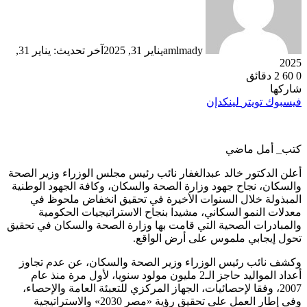
amlmady
يناير 31, 2025
آخر تحديث: يناير 31,
2025
0
60
2 دقائق
شاركها
فيسبوك
تويتر
لينكدإن
كتب_ أمل ماضي
أعلن الدكتور خالد عبدالغفار نائب رئيس مجلس الوزراء وزير الصحة
والسكان، نجاح جهود وزارة الصحة والسكان، وكافة الجهود الوطنية
المبذولة خلال السنوات الأخيرة في تحقيق انخفاض ملحوظ في
معدلات النمو السكاني، مشيدا بنجاح الاستراتيجيات الحكومية
والمبادرات الصحية التي قامت بها وزارة الصحة والسكان في تحقيق
تحول إيجابي ملموس على أرض الواقع.
وكشف نائب رئيس الوزراء وزير الصحة والسكان، عن عدم تجاوز
أعداد المواليد حاجز الـ2 مليون مولود سنويا، لأول مرة منذ عام
2007، وفقا لإحصائيات، الجهاز المركزي للتعبئة العامة والإحصاء،
وفي إطار العمل على تحقيق رؤية «مصر 2030» والاستراتيجية