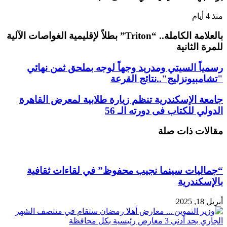
منذ 4 أيام
بالعلامة الكاملة.. “Triton” بطلاً لإقليمية الغواصات الآلية
للمرة الثانية
رسمياً السيتي ومدريد وجهاً لوجه بملحق ثمن نهائي
"تشامبيونزليج"..نتائج القرعة
جامعة الإسكندرية تنظم زيارة طلابية لمعرض القاهرة
الدولي للكتاب فى دورته الـ 56
مقالات ذات صلة
“جماليات سينما نجيب محفوظ” في لقاءات ثقافية
بالإسكندرية
أبريل 18, 2025