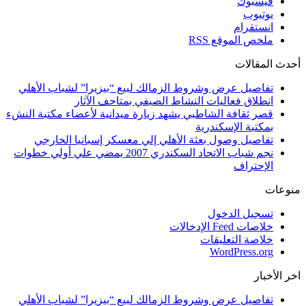
فيسبوك
يوتيوب
انستقرام
ملخص الموقع RSS
أحدث المقالات
تفاصيل عرض وشروط الزمالك لبيع “بيزيرا” لشباب الأهلي
انطلاق فعاليات النشاط الصيفي بمتاحف الآثار
قصر ثقافة الشاطبي يشهد زيارة ميدانية لأعضاء مكتبة النشء
بمكتبة الإسكندرية
تفاصيل وصول بعثة الأهلي إلي معسكر إسبانيا الخارجي
نجم شباب الاتحاد السكندري 2007 يمضي علي أولي خطوات
الإحتراف
منوعات
تسجيل الدخول
خلاصات Feed الإدخالات
خلاصة التعليقات
WordPress.org
اخر الأخبار
تفاصيل عرض وشروط الزمالك لبيع “بيزيرا” لشباب الأهلي