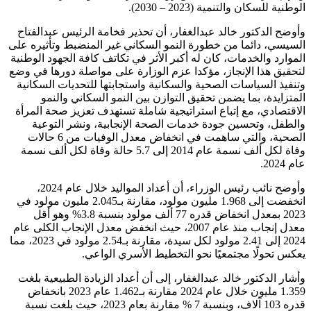
الوطنية للسكان والتنمية (2023 – 2030).
وأوضح الدكتور خالد عبدالغفار، أن تحذير فخامة الرئيس عبدالفتاح
السيسي، دائما من خطورة النمو السكاني غير المنضبط وتأثيره على
الموارد والخدمات، كان له أكبر الأثر في تكاتف كافة الجهود الوطنية
لتحقيق هذا الإنجاز، مؤكدا عزم الوزارة على مواصلة دورها في وضع
وتنفيذ السياسات الصحية والسكانية واستجابتها للتحديات السكانية
المتزايدة، بما يضمن تحقيق التوازن بين النمو السكاني والنمو
الاقتصادي، مع إتباع استراتيجية شاملة تستهدف تعزيز صحة المرأة
والطفل، وتحسين جودة خدمات الصحة الإنجابية، ونشر التوعية
الصحية، والتي ساهمت في انخفاض معدل الوفيات من 6 حالات
وفاة لكل ألف نسمة عام 2014 إلى 5.7 حالة وفاة لكل ألف نسمة
عام 2024.
وأوضح نائب رئيس الوزراء، أن أعداد المواليد خلال عام 2024،
انخفضت إلى 1.968 مليون مولود، مقارنة بـ2.045 مليون مولود في
2023 بمعدل انخفاض قدره 77 ألف مولود بنسبة 3.8% وهو أقل
معدل إنجاب منذ عام 2007، حيث انخفض معدل الإنجاب الكلى عام
2024 إلى 2.41 مولود لكل سيدة، مقارنة بـ2.54 مولود في 2023، مما
يعكس تحولًا مجتمعيًا نحو التخطيط الأسري الواعي.
وأشار الدكتور خالد عبدالغفار، إلى أن أعداد الزيادة الطبيعية بلغت
1.359 مليون خلال عام 2024 مقارنة بـ1.462 عام 2023 بانخفاض
قدره 103 آلاف، وبنسبة 7 % مقارنة بعام 2023، حيث بلغت نسبة