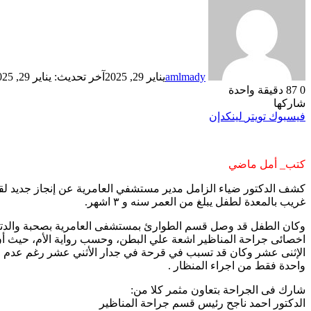
amlmady
يناير 29, 2025
آخر تحديث: يناير 29, 2025
0
87
دقيقة واحدة
شاركها
فيسبوك
تويتر
لينكدإن
كتب_ أمل ماضي
كشف الدكتور ضياء الزامل مدير مستشفي العامرية عن إنجاز جديد لق
غريب بالمعدة لطفل يبلغ من العمر سنه و ٣ اشهر.
وكان الطفل قد وصل قسم الطوارئ بمستشفى العامرية بصحبة والدته ا
اخصائى جراحة المناظير اشعة علي البطن، وحسب رواية الأم، حيث أن ال
الإثنى عشر وكان قد تسبب في قرحة في جدار الأثني عشر رغم عدم م
واحدة فقط من اجراء المنظار .
شارك فى الجراحة بتعاون مثمر كلا من:
الدكتور احمد ناجح رئيس قسم جراحة المناظير