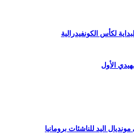
داية لكأس الكونفيدرالية
هيدي الأول
ونديال اليد للناشئات برومانيا