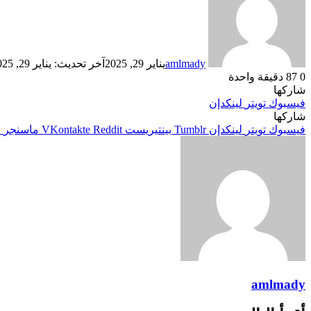
amlmady
يناير 29, 2025
آخر تحديث: يناير 29, 2025
0
87
دقيقة واحدة
شاركها
فيسبوك
تويتر
لينكدإن
شاركها
فيسبوك
تويتر
لينكدإن
بينتيريست
ماسنجر
م
amlmady