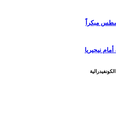
سطس مبكراً
مام نيجيريا
لكونفيدرالية