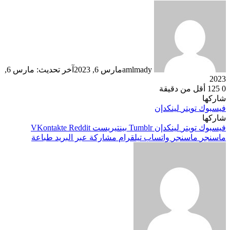
amlmady
مارس 6, 2023
آخر تحديث: مارس 6,
2023
0
125
أقل من دقيقة
شاركها
فيسبوك
تويتر
لينكدإن
شاركها
فيسبوك
تويتر
لينكدإن
بينتيريست
ماسنجر
ماسنجر
واتساب
تيلقرام
مشاركة عبر البريد
طباعة