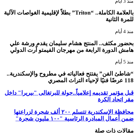
منذ 3 أيام
بالعلامة الكاملة.. “Triton” بطلاً لإقليمية الغواصات الآلية
للمرة الثانية
منذ 4 أيام
بحضور مكثف.. المنتج هشام سليمان يقدم ورشة علي
هامش الدورة الرابعة من مهرجان الفيمتو آرت الدولي
منذ 5 أيام
“شاطئ الفن” يفتتح فعالياته في مطروح والإسكندرية..
118 عرضًا فنيًا لإحياء التراث المصري
قبل مؤتمر تقديمه إعلامياً..جولة للبرتغالى "بيريرا" داخل
مقر اتحاد الكرة
محافظة الإسكندرية تتسلم ٢٠٠ ألف شجرة لزراعتها
ضمن أعمال المبادرة الرئاسية "١٠٠ مليون شجرة"
مقالات ذات صلة