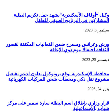
وكيل “أوقاف الأسكندرية”يشهد حفل تكريم الطلبة
المشاركين في البرنامج الصيفي للطفل
سبتمبر 8, 2023
ورش وعرائس ومسرح ضمن الفعاليات المكثفة لقصور
الثقافة احتفالا بيوم ذوي الإعاقة
ديسمبر 25, 2023
محافظة الإسكندرية توقع بروتوكول تعاون لدعم تشغيل
مشروع نقل ذكي ومحطات شحن للمركبات الكهربائية
يناير 24, 2026
قرار وزاري بإطلاق اسم البطلة سارة سمير على مركز
شباب بالإسماعيلية