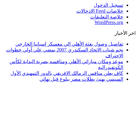
تسجيل الدخول
خلاصات Feed الإدخالات
خلاصة التعليقات
WordPress.org
اخر الأخبار
تفاصيل وصول بعثة الأهلي إلي معسكر إسبانيا الخارجي
نجم شباب الاتحاد السكندري 2007 يمضي علي أولي خطوات
الإحتراف
موعد ومكان مباراتي الأهلي ومنافسه بضربة البداية لكأس
الكونفيدرالية
كاف يعلن منافس الزمالك الإفريقي بالدور التمهيدي الأول
السيسي يهنئ بطلات مصر ببلوغ قبل نهائي