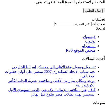
المتصفح لاستخدامها المرة المقبلة في تعليقي.
تصنيفات
تصنيفات
Social
فيسبوك
يوتيوب
انستقرام
ملخص الموقع RSS
أحدث المقالات
تفاصيل وصول بعثة الأهلي إلي معسكر إسبانيا الخارجي
نجم شباب الاتحاد السكندري 2007 يمضي علي أولي خطوات
الإحتراف
موعد ومكان مباراتي الأهلي ومنافسه بضربة البداية لكأس
الكونفيدرالية
كاف يعلن منافس الزمالك الإفريقي بالدور التمهيدي الأول
السيسي يهنئ بطلات مصر ببلوغ قبل نهائي
منوعات