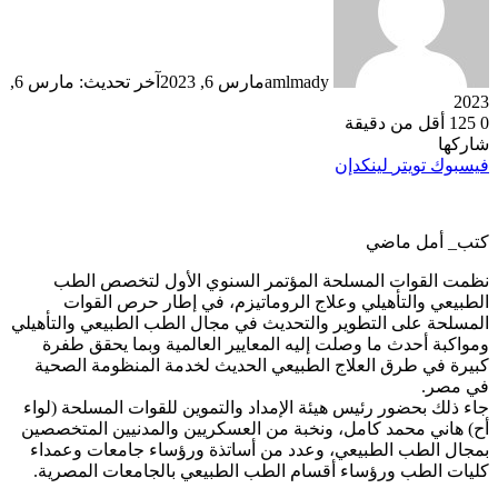
amlmady
مارس 6, 2023
آخر تحديث: مارس 6,
2023
0
125
أقل من دقيقة
شاركها
فيسبوك
تويتر
لينكدإن
كتب_ أمل ماضي
نظمت القوات المسلحة المؤتمر السنوي الأول لتخصص الطب
الطبيعي والتأهيلي وعلاج الروماتيزم، في إطار حرص القوات
المسلحة على التطوير والتحديث في مجال الطب الطبيعي والتأهيلي
ومواكبة أحدث ما وصلت إليه المعايير العالمية وبما يحقق طفرة
كبيرة في طرق العلاج الطبيعي الحديث لخدمة المنظومة الصحية
في مصر.
جاء ذلك بحضور رئيس هيئة الإمداد والتموين للقوات المسلحة (لواء
أح) هاني محمد كامل، ونخبة من العسكريين والمدنيين المتخصصين
بمجال الطب الطبيعي، وعدد من أساتذة ورؤساء جامعات وعمداء
كليات الطب ورؤساء أقسام الطب الطبيعي بالجامعات المصرية.