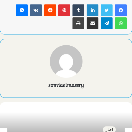
لينكدإن
بينتيريست
ماسنجر
واتساب
تيلقرام
مشاركة عبر البريد
طباعة
somiaelmassry
اخبار