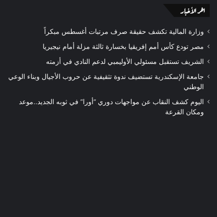
اخر الأخبار
وزارة المالية تكشف حقيقة صرف مرتبات أغسطس مبكراً
مصر تودع كأس أمم إفريقيا بخسارة ثالثة مزلة أمام نيجيريا
الشريف تستقبل مسئولي الأوليمبي لدعم النادي في أزمته
جامعة الإسكندرية تستضيف ندوة تثقيفية عن حروب الأجيال وبناء الوعي
الوطني
اليوم كشف النقاب عن مواجهات دوري “أورا” في ثوبه الجديد..موعد
ومكان القرعة