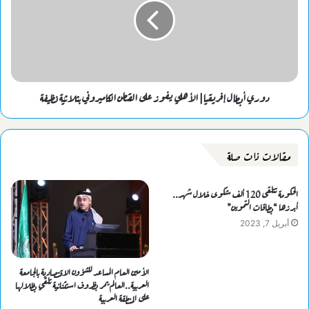
دوري أبطال إفريقيا| الأهلي يفوز على القطن الكاميروني بثلاثية نظيفة
مقالات ذات صلة
الحكومة تتلقى 120 ألف شكوى خلال شهر..
أبرزها “بطاقات التموين”
أبريل 7, 2023
الأمين العام المساعد للشؤون الاقتصادية بالجامعة
العربية..العالم يمر بظروف استثنائية تلقي بظلالها
على المنطقة العربية