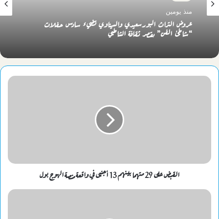
منذ يومين
عروض التراث البورسعيدي والسيناوي تضيء سادس حفلات
“شاطئ الفن” بقصر ثقافة الشاطبي
القبض على 29 متهما بينهم 13 أجنبى في واقعة منصة الهوج بول