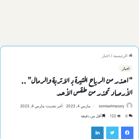
الرئيسية
/
اخبار
اخبار
“احذر من الرياح المثيرة بـ الاتربة والرمال” ..
الأرصاد تحذر من طقس الأحد
somiaelmassry
مارس 4, 2023
آخر تحديث: مارس 4, 2023
0
122
أقل من دقيقة
فيسبوك
تويتر
لينكدإن